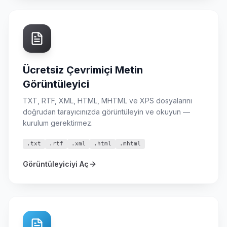
Ücretsiz Çevrimiçi Metin
Görüntüleyici
TXT, RTF, XML, HTML, MHTML ve XPS dosyalarını
doğrudan tarayıcınızda görüntüleyin ve okuyun —
kurulum gerektirmez.
.txt
.rtf
.xml
.html
.mhtml
Görüntüleyiciyi Aç