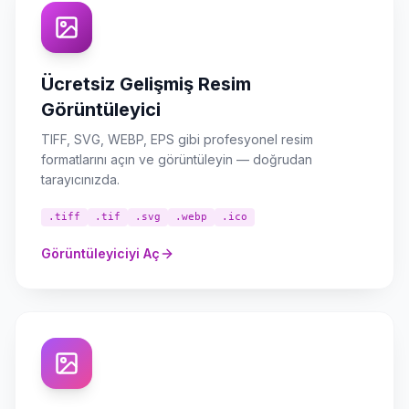
Ücretsiz Gelişmiş Resim
Görüntüleyici
TIFF, SVG, WEBP, EPS gibi profesyonel resim
formatlarını açın ve görüntüleyin — doğrudan
tarayıcınızda.
.tiff
.tif
.svg
.webp
.ico
Görüntüleyiciyi Aç