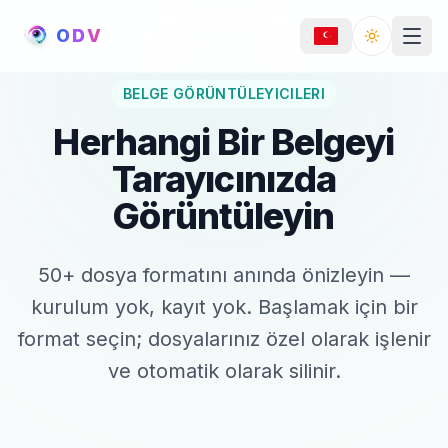
O
D
V
Toggle th
BELGE GÖRÜNTÜLEYICILERI
Herhangi Bir Belgeyi
Tarayıcınızda
Görüntüleyin
50+ dosya formatını anında önizleyin —
kurulum yok, kayıt yok. Başlamak için bir
format seçin; dosyalarınız özel olarak işlenir
ve otomatik olarak silinir.