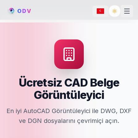
O
D
V
Toggle th
Ücretsiz CAD Belge
Görüntüleyici
En iyi AutoCAD Görüntüleyici ile DWG, DXF
ve DGN dosyalarını çevrimiçi açın.