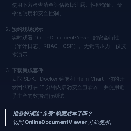
使用下方检查清单评估数据泄露、性能保证、价
格透明度和安全控制。
预约现场演示
实时观看 OnlineDocumentViewer 的安全特性
（审计日志、RBAC、CSP）。无销售压力，仅技
术演示。
下载集成套件
获取 SDK、Docker 镜像和 Helm Chart。你的开
发团队可在 15 分钟内启动安全查看器，并使用近
乎生产的数据进行测试。
准备好消除“免费”隐藏成本了吗？
访问
OnlineDocumentViewer
开始使用。