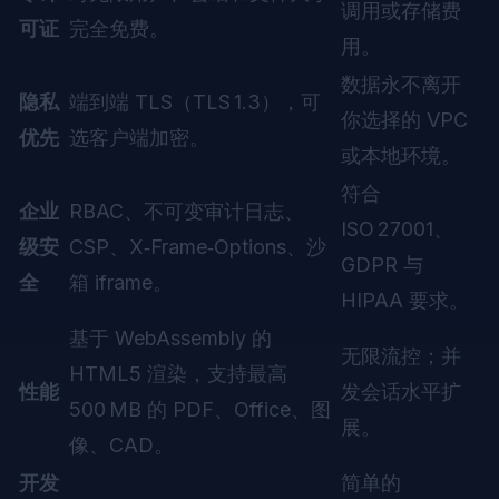
调用或存储费
可证
完全免费。
用。
数据永不离开
隐私
端到端 TLS（TLS 1.3），可
你选择的 VPC
优先
选客户端加密。
或本地环境。
符合
企业
RBAC、不可变审计日志、
ISO 27001、
级安
CSP、X‑Frame‑Options、沙
GDPR 与
全
箱 iframe。
HIPAA 要求。
基于 WebAssembly 的
无限流控；并
HTML5 渲染，支持最高
性能
发会话水平扩
500 MB 的 PDF、Office、图
展。
像、CAD。
开发
简单的