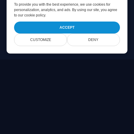
To provide you with the best experience, we use cookies for
personalization, analytics, and ads. By using our site, you agree
to
our cookie policy
.
ACCEPT
CUSTOMIZE
DENY
Online Document Viewer
在浏览器中直接查看 PDF、CAD、PSD 和 Office 文件