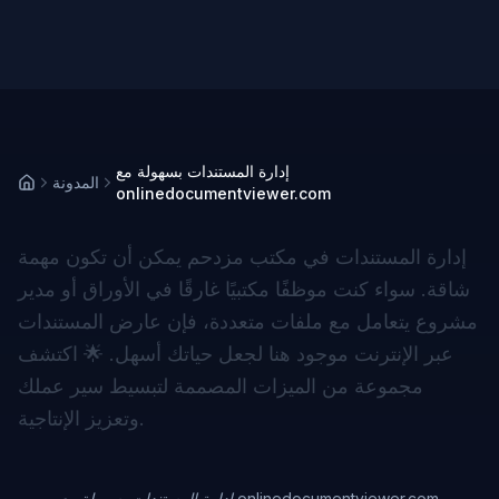
إدارة المستندات بسهولة مع
المدونة
onlinedocumentviewer.com
إدارة المستندات في مكتب مزدحم يمكن أن تكون مهمة
شاقة. سواء كنت موظفًا مكتبيًا غارقًا في الأوراق أو مدير
مشروع يتعامل مع ملفات متعددة، فإن
عارض المستندات
عبر الإنترنت
موجود هنا لجعل حياتك أسهل. 🌟 اكتشف
مجموعة من الميزات المصممة لتبسيط سير عملك
وتعزيز الإنتاجية.
إدارة المستندات بسهولة مع onlinedocumentviewer.com