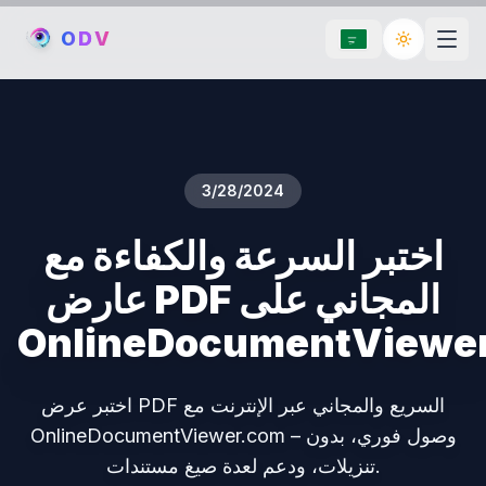
O
D
V
Toggle th
3/28/2024
اختبر السرعة والكفاءة مع
عارض PDF المجاني على
OnlineDocumentViewe
اختبر عرض PDF السريع والمجاني عبر الإنترنت مع
OnlineDocumentViewer.com – وصول فوري، بدون
تنزيلات، ودعم لعدة صيغ مستندات.