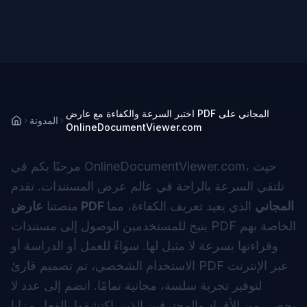
اختبر السرعة والكفاءة مع عارض PDF المجاني على
المدونة
OnlineDocumentViewer.com
مرحبًا بكم في OnlineDocumentViewer.com، حيث
تلتقي السرعة بالراحة في عالم عرض المستندات. تقدم
عارض PDF المجاني
الذي يعيد تعريف الكفاءة، مما
منصتنا
يتيح للمستخدمين الوصول إلى مستندات PDF الخاصة بهم
وقراءتها بسرعة لا مثيل لها. سواءً للعمل أو الدراسة أو
الاستخدام الشخصي، تم تصميم قارئ PDF عبر الإنترنت
لتوفير تجربة سلسة، مجانية تمامًا. انضم إلى عدد لا
يحصى من الأفراد والمحترفين الذين اكتشفوا بالفعل مزايا