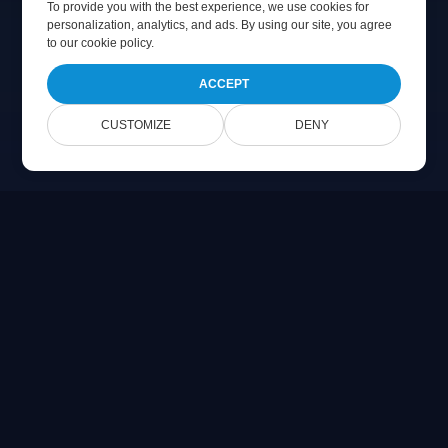
To provide you with the best experience, we use cookies for
personalization, analytics, and ads. By using our site, you agree
to
our cookie policy
.
ACCEPT
CUSTOMIZE
DENY
Online Document Viewer
اعرض ملفات PDF و CAD و PSD و Office مباشرةً في متصفحك