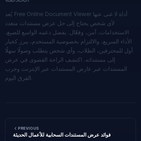
يُعد Free Online Document Viewer أداة لا غنى عنها
لأي شخص يحتاج إلى حل عرض مستندات متعدد
الاستخدامات، آمن، وفعّال. بفضل دعمه الواسع للصيغ،
الأداء السريع، والالتزام بخصوصية المستخدم، يبرز كخيار
أول للمحترفين، الطلاب، وأي شخص يتطلب وصولًا سهلًا
إلى مستنداته. اكتشف الراحة القصوى في عرض
المستندات عبر
عارض المستندات عبر الإنترنت
وجرب
الفرق اليوم.
PREVIOUS
فوائد عرض المستندات السحابية للأعمال الحديثة