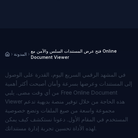
فتح عرض المستندات السلس والآمن مع Online
المدونة
Document Viewer
في المشهد الرقمي السريع اليوم، القدرة على الوصول
إلى المستندات وعرضها بسرعة وأمان أصبحت أكثر أهمية
من أي وقت مضى. يلبي Free Online Document
Viewer هذه الحاجة من خلال توفير منصة بديهية تدعم
مجموعة واسعة من صيغ الملفات وتضع خصوصية
المستخدم في المقام الأول. دعونا نستكشف كيف يمكن
لهذه الأداة تحسين تجربة إدارة مستنداتك.