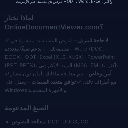
عرض أي مستند عبر الإنترنت – ODT، Word، Excel، وأكثر
لماذا تختار
OnlineDocumentViewer.com؟
لا حاجة للتنزيل
– اعرض المستندات مباشرةً في
✅
– Word (DOC,
متصفحك. ✅
يدعم صيغًا متعددة
DOCX)، ODT، Excel (XLS, XLSX)، PowerPoint
(PPT, PPTX)، البريد الإلكتروني (MSG, EML)، وأكثر.
✅
آمن وخاص
– تتم معالجة ملفاتك بأمان دون مشاركة
مع أطراف ثالثة. ✅
توافق متعدد المنصات
– يعمل على
Windows والأجهزة المحمولة.
الصيغ المدعومة
DOC, DOCX, ODT
معالجة النصوص: