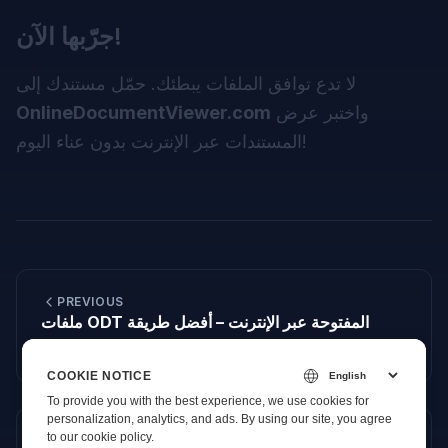
جرّبها الآن!
لا تدع توافق الملفات يبطئك. حمّل مستندك إلى
واختبر عرض
OnlineDocumentViewer.com
المستندات عبر الإنترنت بدون عناء اليوم!
PREVIOUS
ملفات ODT المفتوحة عبر الإنترنت – أفضل طريقة
لعرض ملفات نص OpenDocument
COOKIE NOTICE
To provide you with the best experience, we use cookies for
personalization, analytics, and ads. By using our site, you agree
to
our cookie policy
.
NEXT