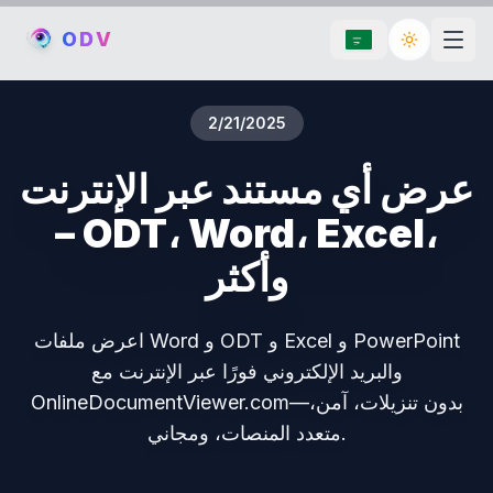
O
D
V
Toggle th
2/21/2025
عرض أي مستند عبر الإنترنت
– ODT، Word، Excel،
وأكثر
اعرض ملفات Word و ODT و Excel و PowerPoint
والبريد الإلكتروني فورًا عبر الإنترنت مع
OnlineDocumentViewer.com—بدون تنزيلات، آمن،
متعدد المنصات، ومجاني.