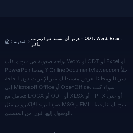
عرض أي مستند عبر الإنترنت – ODT، Word، Excel،
المدونة
وأكثر
تواجه صعوبة في فتح ملفات Word أو ODT أو Excel أو
PowerPoint؟ يقدم OnlineDocumentViewer.com حلاً
سريعًا ومجانيًا لعرض مستنداتك عبر الإنترنت دون الحاجة
إلى Microsoft Office أو OpenOffice. سواء كنت
تتعامل مع DOCX أو ODT أو XLSX أو PPTX أو حتى
صيغ البريد الإلكتروني مثل MSG و EML، يتيح لك عارضنا
الوصول إليها فورًا من المتصفح.