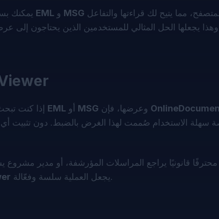
مباشرةً إلى المتصفح، مما يتيح لك قراءتها والتفاعل
MSG
و
EML
، يمكنك بسرعة تحميل ملفات
 وهذا يجعلها الحل المثالي للمستخدمين الذين يحتاجون إلى عرض 
جرّبه الآن
OnlineDocumen
وعرضها، فإن
MSG
أو
EML
إذا كنت تبحث عن طريقة سريعة وخالية من المتاعب للوصول إلى ملفات
 سهلة الاستخدام صُممت لهذا الغرض بالضبط. دون تثبيت أي بر
حترفًا قانونيًا يراجع المراسلات المؤرشفة، أو مدير مشروع 
يجعل العملية سلسة وفعّالة.
wer