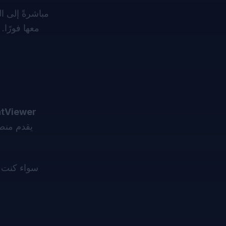
معها فورًا.
tViewer
يقدم منصة
سواء كنت م