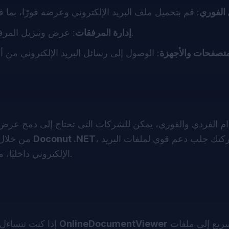
الفوري
: عرض وتنزيل المرفقات الموجودة داخل البريد الإلكتروني بنقرات قليلة فقط.
إدارة المرفقات
متصفحات والأجهزة
، يمكن لشركتك جلب دعم قوي لملفات البريد
Doconut .NET
. من خلال شراء
الإلكتروني داخليًا، مما يتيح لك عرض الرسائل، استخراجها، وحتى تحويلها برمجيًا.
ريع إلى ملفات
OnlineDocumentViewer
إذا كنت تتساءل عن كيفية تحسين إدارة البريد الإلكتروني لسير عملك، جرّب