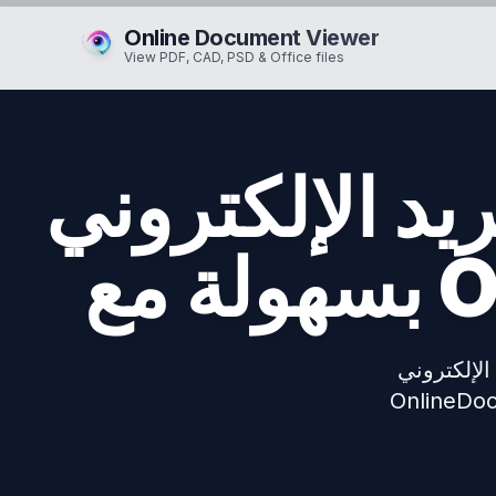
Online Document Viewer
View PDF, CAD, PSD & Office files
لكتروني EML و MSG
On
ة عبر الإنترنت باستخدام
Ou. قم بالتحميل، القراءة،