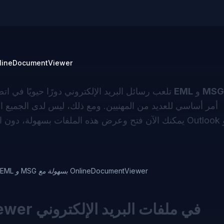
عرض ملفات البريد الإلكتروني EML و MSG بسهولة مع mentViewer
MSG
و
EML
تلعب رسائل البريد الإلكتروني دورًا حيويًا في اتصالاتنا اليومية، وإمكانية الوصول إلى صيغ البريد المختلفة مثل
أمر أساسي للعديد من المهنيين. ومع ذلك، ليس لدى الجميع الب
عرض ملفات البريد الإلكتروني EML و MSG بسهولة مع OnlineDocumentViewer
كيف يساعد OnlineDocumentViewer في ملفات البريد الإلكتروني