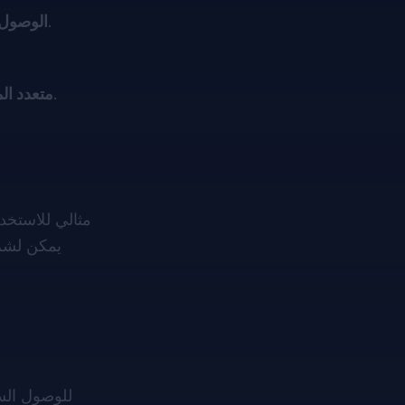
: قم بتحميل ملف البريد الإلكتروني وعرضه فورًا، بما في ذلك كامل محتوى الرسالة، سطر الموضوع، والرؤوس.
الوصول 
: الوصول إلى رسائل البريد الإلكتروني من أي جهاز باستخدام متصفح ويب، مما يوفر راحة لا مثيل لها.
متعدد ال
للوصول الس