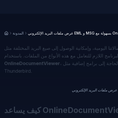
OnlineDocu
المدونة
رنامج اللازم للتعامل مع هذه الأنواع من الملفات. باستخدام
، يمكنك الآن فتح وعرض هذه الملفات بسهولة، دون الحاجة إلى برامج إضافية مثل Outlook أو
OnlineDocumentViewer
Thunderbird.