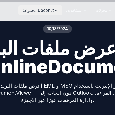
مجموعة Doconut
محولات
المشاهدون
10/18/2024
رض ملفات البريد الإ
lineDocumentVie
اعرض ملفات البريد الإلكتروني EML و MSG بسهول
OnlineDocumentViewer—دون الحاجة إلى tlook
وإدارة المرفقات فورًا عبر الأجهزة.