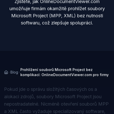
Zjistěte, jak OnlineDocumentViewer.com
umožňuje firmám okamžitě prohlížet soubory
Microsoft Project (MPP, XML) bez nutnosti
softwaru, což zlepšuje spolupráci.
Prohlížení souborů Microsoft Project bez
Blog
komplikací: OnlineDocumentViewer.com pro firmy
Pokud jde o správu složitých časových os a
alokaci zdrojů, soubory Microsoft Project jsou
nepostradatelné. Nicméně otevření souborů MPP
a XML často vyžaduje specializovaný software,