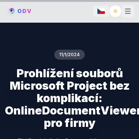
O
D
V
Toggle th
11/1/2024
Prohlížení souborů
Microsoft Project bez
komplikací:
OnlineDocumentViewe
pro firmy