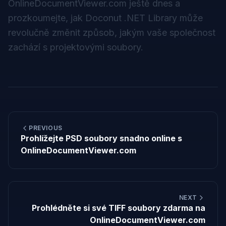
OnlineDocumentViewer.com
ještě dnes a
prozkoumejte, jak Doconut .NET Library může
revolučně změnit způsob, jakým vaše společnost
zachází s projektovými soubory.
PREVIOUS
Prohlížejte PSD soubory snadno online s
OnlineDocumentViewer.com
NEXT
Prohlédněte si své TIFF soubory zdarma na
OnlineDocumentViewer.com