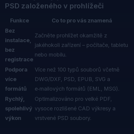
PSD založeného v prohlížeči
Funkce
Co to pro vás znamená
Bez
Začněte prohlížet okamžitě z
instalace,
jakéhokoli zařízení – počítače, tabletu
bez
nebo mobilu.
registrace
Podpora
Více než 100 typů souborů včetně
více
DWG/DXF, PSD, EPUB, SVG a
formátů
e‑mailových formátů (EML, MSG).
Rychlý,
Optimalizováno pro velké PDF,
spolehlivý
vysoce rozlišené CAD výkresy a
výkon
vrstvené PSD soubory.