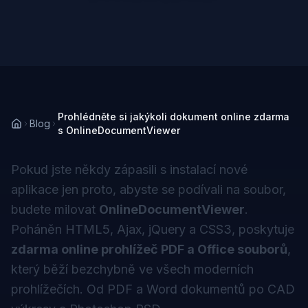
Prohlédněte si jakýkoli dokument online zdarma
Blog
s OnlineDocumentViewer
Pokud jste někdy zápasili s instalací nové
aplikace jen proto, abyste se podívali na soubor,
budete milovat
OnlineDocumentViewer
.
Poháněn HTML5, Ajax, jQuery a CSS3, poskytuje
zdarma online prohlížeč PDF a Office souborů
,
který běží bezchybně ve všech moderních
prohlížečích. Od PDF a Word dokumentů po CAD