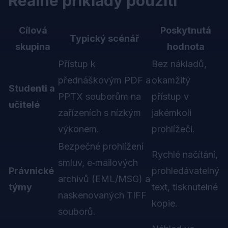
Reálné příklady použití
Cílová
Poskytnutá
Typický scénář
skupina
hodnota
Přístup k
Bez nákladů,
přednáškovým PDF a
okamžitý
Studenti a
PPTX souborům na
přístup v
učitelé
zařízeních s nízkým
jakémkoli
výkonem.
prohlížeči.
Bezpečné prohlížení
Rychlé načítání,
smluv, e‑mailových
Právnické
prohledávatelný
archivů (EML/MSG) a
týmy
text, tisknutelné
naskenovaných TIFF
kopie.
souborů.