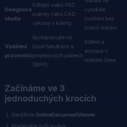
Náhled ve
Sdílejte velké PSD
Designová
vysokém
makety nebo CAD
studia
rozlišení bez
výkresy s klienty.
licencí Adobe.
Spolupracujte na
Sdílení a
Vzdálení
Excel tabulkách a
anotace v
pracovníci
projektových plánech
reálném čase.
(MPP).
Začínáme ve 3
jednoduchých krocích
Navštivte
OnlineDocumentViewer
.
Přetáhněte svůj soubor.