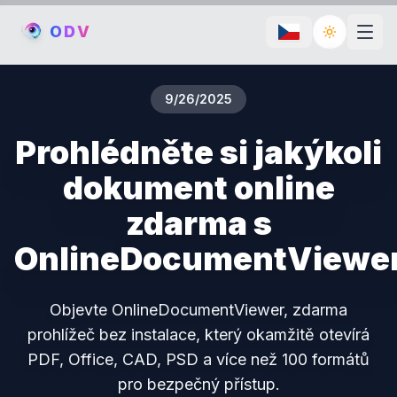
O
D
V
Toggle th
9/26/2025
Prohlédněte si jakýkoli
dokument online
zdarma s
OnlineDocumentViewe
Objevte OnlineDocumentViewer, zdarma
prohlížeč bez instalace, který okamžitě otevírá
PDF, Office, CAD, PSD a více než 100 formátů
pro bezpečný přístup.