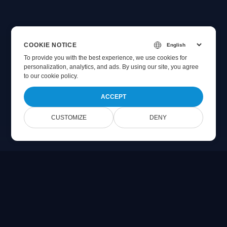
COOKIE NOTICE
To provide you with the best experience, we use cookies for
personalization, analytics, and ads. By using our site, you agree
to
our cookie policy
.
ACCEPT
CUSTOMIZE
DENY