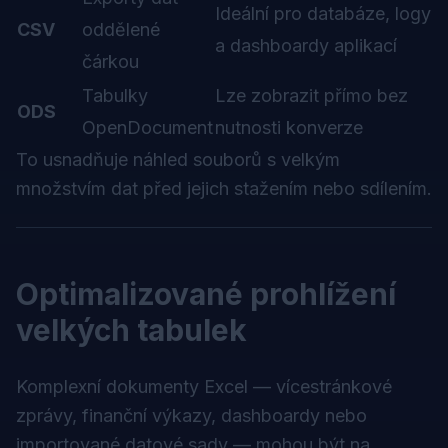
Ideální pro databáze, logy
CSV
oddělené
a dashboardy aplikací
čárkou
Tabulky
Lze zobrazit přímo bez
ODS
OpenDocument
nutnosti konverze
To usnadňuje náhled souborů s velkým
množstvím dat před jejich stažením nebo sdílením.
Optimalizované prohlížení
velkých tabulek
Komplexní dokumenty Excel — vícestránkové
zprávy, finanční výkazy, dashboardy nebo
importované datové sady — mohou být na