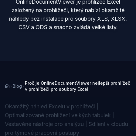
OnlineDocumentViewer je prohlížeč Excel
založený na prohlížeči, který nabízí okamžité
náhledy bez instalace pro soubory XLS, XLSX,
CSV a ODS a snadno zvládá velké listy.
Proč je OnlineDocumentViewer nejlepší prohlížeč
Blog
v prohlížeči pro soubory Excel
Okamžitý náhled Excelu v prohlížeči
|
Optimalizované prohlížení velkých tabulek
|
Vestavěné nástroje pro analýzu
|
Sdílení v cloudu
pro týmové pracovní postupy