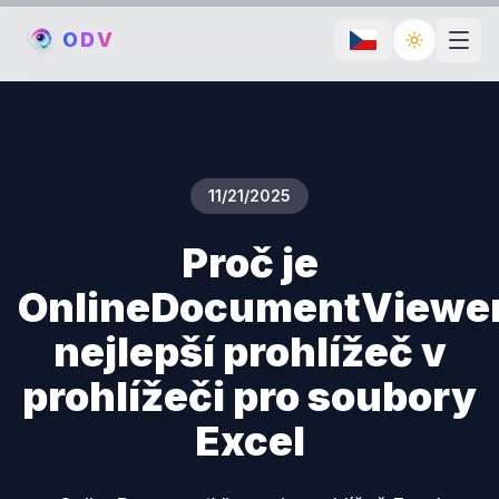
O
D
V
Toggle th
11/21/2025
Proč je
OnlineDocumentViewe
nejlepší prohlížeč v
prohlížeči pro soubory
Excel