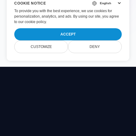
COOKIE NOTICE
To provide you with the best experience, we use cookies for
personalization, analytics, and ads. By using our site, you agree
to
our cookie policy
.
ACCEPT
CUSTOMIZE
DENY
Online Document Viewer