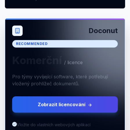
Doconut
RECOMMENDED
Komerční
/
licence
Pro týmy vyvíjející software, které potřebují
vložený prohlížeč dokumentů.
Zobrazit licencování
Vložte do vlastních webových aplikací