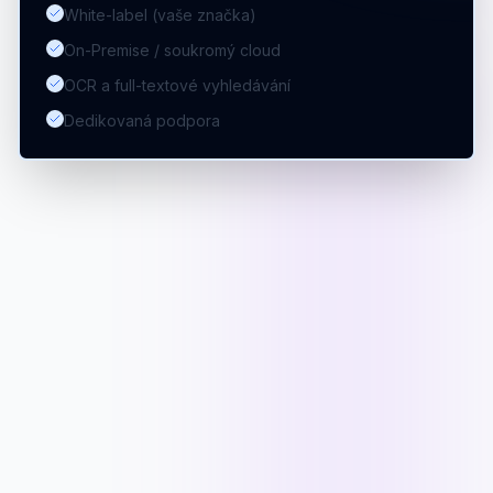
White-label (vaše značka)
On-Premise / soukromý cloud
OCR a full-textové vyhledávání
Dedikovaná podpora