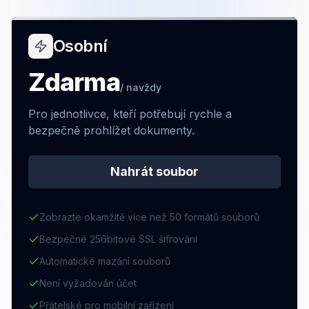
Osobní
Zdarma
/
navždy
Pro jednotlivce, kteří potřebují rychle a
bezpečně prohlížet dokumenty.
Nahrát soubor
Zobrazte okamžitě více než 50 formátů souborů
Bezpečné 256bitové SSL šifrování
Automatické mazání souborů
Není vyžadován účet
Přátelské pro mobilní zařízení