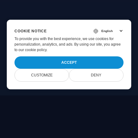
COOKIE NOTICE
To provide you with the best experience, we use cookies for
personalization, analytics, and ads. By using our site, you agree
to
our cookie policy
.
ACCEPT
CUSTOMIZE
DENY