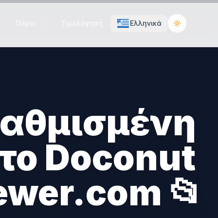
Πόροι
Τιμολόγηση
Ελληνικά
Toggle the
αθμισμένη
το Doconut
ewer.com 📂