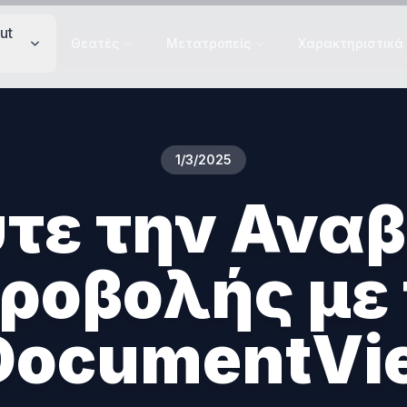
ut
Θεατές
Μετατροπείς
Χαρακτηριστικά
1/3/2025
τε την Αναβ
Προβολής με 
DocumentVi