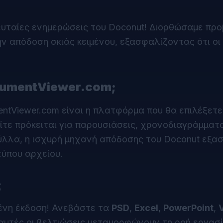
ευταίες ενημερώσεις του
Doconut
! Διορθώσαμε πρ
ν απόδοση σκιάς κειμένου, εξασφαλίζοντας ότι οι
ocumentViewer.com;
ntViewer.com είναι η πλατφόρμα που θα επιλέξετε
τε πρόκειται για παρουσιάσεις, χρονοδιαγράμματ
φύλλα, η ισχυρή μηχανή απόδοσης του Doconut εξα
τύπου αρχείου.
ς
ένη έκδοση! Ανεβάστε τα
PSD
,
Excel
,
PowerPoint
,
V
 αυτές οι βελτιώσεις μεταμορφώνουν τη ροή εργασί