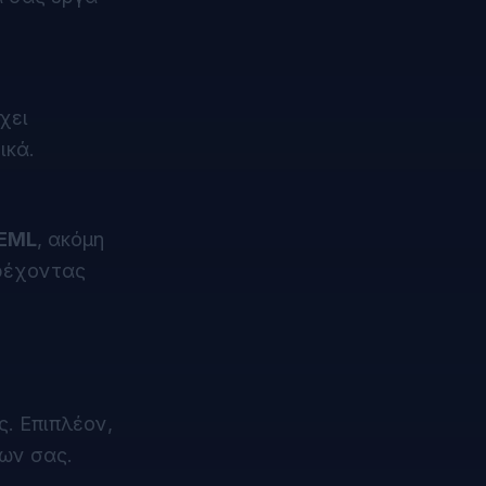
χει
ικά.
 EML
, ακόμη
αρέχοντας
. Επιπλέον,
ων σας.