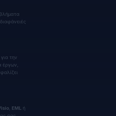
οβλήματα
 διαφάνειές
 για την
α έργων,
σφαλίζει
isio
,
EML
ή
ας σας.