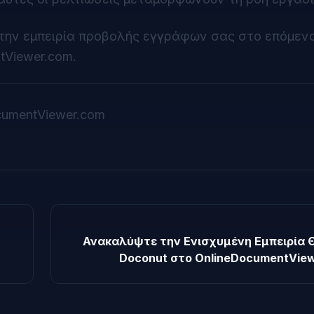
την εμπειρία προβολής εγγράφων σας στο επόμενο
tViewer.com.
cumentViewer.com
Ανακαλύψτε την Ενισχυμένη Εμπειρία 
Doconut στο OnlineDocumentView