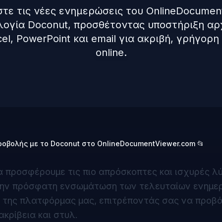
τε τις νέες ενημερώσεις του OnlineDocumen
λογία Doconut, προσθέτοντας υποστήριξη αρ
xcel, PowerPoint και email για ακριβή, γρήγορ
online.
ροβολής με το Doconut στο OnlineDocumentViewer.com 📂
 προσφέρουμε τις πιο απρόσκοπτες και ισχυρές λ
 την πρόσφατη ενσωμάτωση των τελευταίων ενημε
ς της πλατφόρμας μας, επιτρέποντάς σας να προβ
κρίβεια και στυλ.