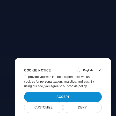
COOKIE NOTICE
To provide you with the best experience, we use
cookies for personalization, analytics, and ads. By
using our site, you agree to
our cookie policy
.
ACCEPT
CUSTOMIZE
DENY