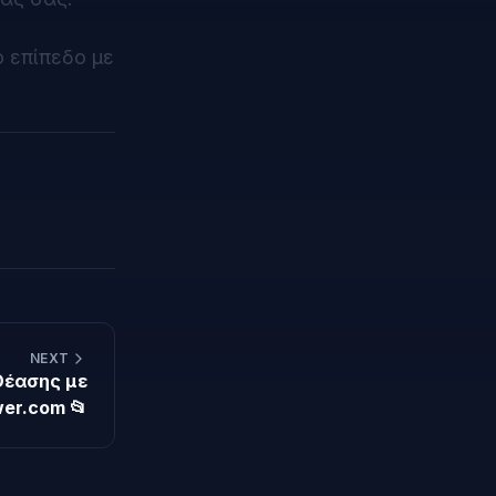
 επίπεδο με
NEXT
Θέασης με
er.com 📂