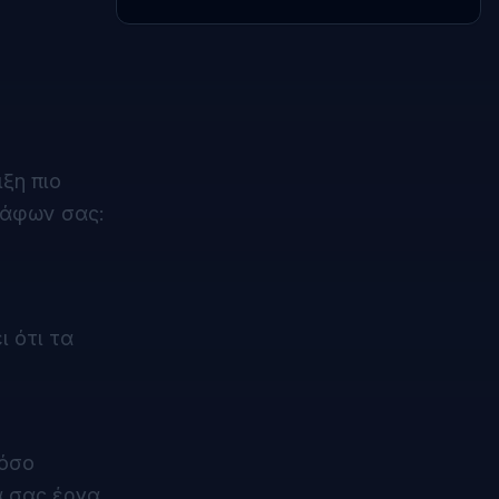
ξη πιο
ράφων σας:
 ότι τα
τόσο
ά σας έργα