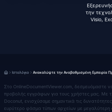
Εξερευνήσ
την τεχνο
Visio, E
Ιστολόγιο
Ανακαλύψτε την Αναβαθμισμένη Εμπειρία Π
Στο OnlineDocumentViewer.com, δεσμευόμαστε να
προβολής εγγράφων για τους χρήστες μας. Με
Doconut, ενισχύσαμε σημαντικά τις δυνατότητε
ευρύτερο φάσμα τύπων αρχείων με μεγαλύτερη α