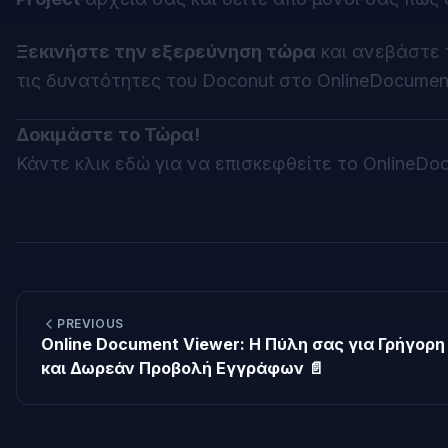
Ξεκινήστε την εξερεύνηση τώρα
και ανεβάστε 
τις δυνατότητες του
Doconut
στο OnlineDocumen
Δοκιμάστε το Τώρα!
Κάντε κλικ εδώ για να επισκεφθείτε το OnlineDo
PREVIOUS
Online Document Viewer: Η Πύλη σας για Γρήγορη
και Δωρεάν Προβολή Εγγράφων 📄