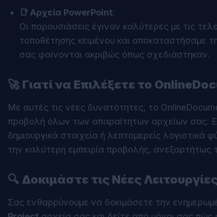
📑 Αρχεία PowerPoint
:
Οι παρουσιάσεις έγιναν καλύτερες με τις τελ
τοποθέτησης κειμένου και αποκαταστήσαμε τη
σας φαίνονται ακριβώς όπως σχεδιάστηκαν.
🚀
Γιατί να Επιλέξετε το OnlineD
Με αυτές τις νέες δυνατότητες, το OnlineDocume
προβολή όλων των απαραίτητων αρχείων σας. Εί
δημιουργικά στοιχεία ή λεπτομερείς λογιστικά 
την καλύτερη εμπειρία προβολής, ανεξαρτήτως 
🔍
Δοκιμάστε τις Νέες Λειτουργίε
Σας ενθαρρύνουμε να δοκιμάσετε την ενημερωμ
Project
αρχεία σας και δείτε από μόνοι σας πώς