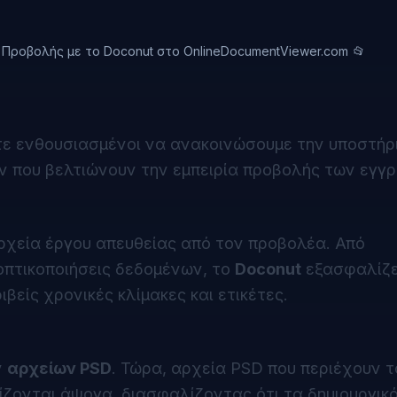
Προβολής με το Doconut στο OnlineDocumentViewer.com 📂
τε ενθουσιασμένοι να ανακοινώσουμε την υποστήρι
ν που βελτιώνουν την εμπειρία προβολής των εγγ
ρχεία έργου απευθείας από τον προβολέα. Από
πτικοποιήσεις δεδομένων, το
Doconut
εξασφαλίζει
ιβείς χρονικές κλίμακες και ετικέτες.
ν
αρχείων PSD
. Τώρα, αρχεία PSD που περιέχουν 
ίζονται άψογα, διασφαλίζοντας ότι τα δημιουργικ