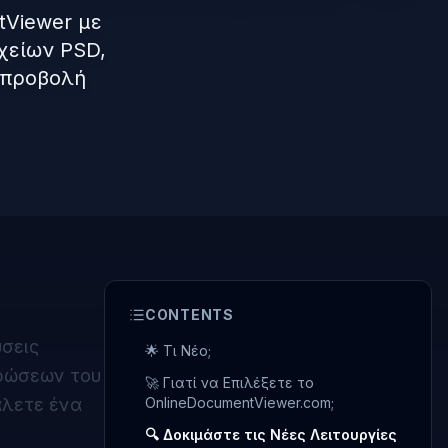
tViewer με
χείων PSD,
η προβολή
CONTENTS
ύσεις
🌟 Τι Νέο;
ρώσεων του
🚀 Γιατί να Επιλέξετε το
άλετε ένα
OnlineDocumentViewer.com;
🔍 Δοκιμάστε τις Νέες Λειτουργίες