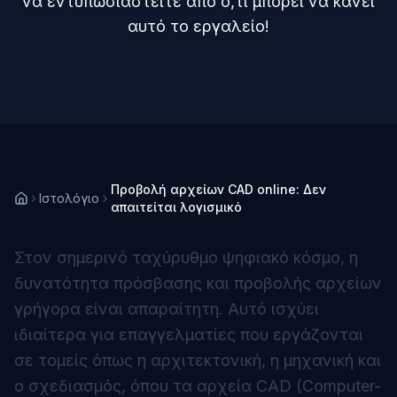
να εντυπωσιαστείτε από ό,τι μπορεί να κάνει
αυτό το εργαλείο!
Προβολή αρχείων CAD online: Δεν
Ιστολόγιο
απαιτείται λογισμικό
Στον σημερινό ταχύρυθμο ψηφιακό κόσμο, η
δυνατότητα πρόσβασης και προβολής αρχείων
γρήγορα είναι απαραίτητη. Αυτό ισχύει
ιδιαίτερα για επαγγελματίες που εργάζονται
σε τομείς όπως η αρχιτεκτονική, η μηχανική και
ο σχεδιασμός, όπου τα αρχεία CAD (Computer-