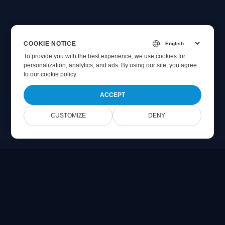
COOKIE NOTICE
To provide you with the best experience, we use cookies for
personalization, analytics, and ads. By using our site, you agree
to
our cookie policy
.
ACCEPT
CUSTOMIZE
DENY