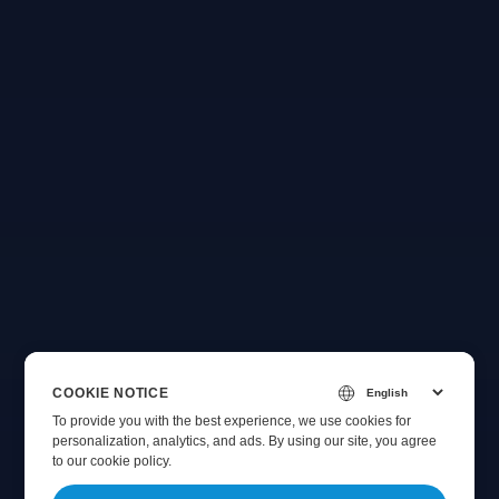
COOKIE NOTICE
To provide you with the best experience, we use cookies for
personalization, analytics, and ads. By using our site, you agree
to
our cookie policy
.