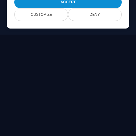
ACCEPT
CUSTOMIZE
DENY
Online Document Viewer
Ver PDF, CAD, PSD & archivos de Office directamente en tu
navegador
Built for developers