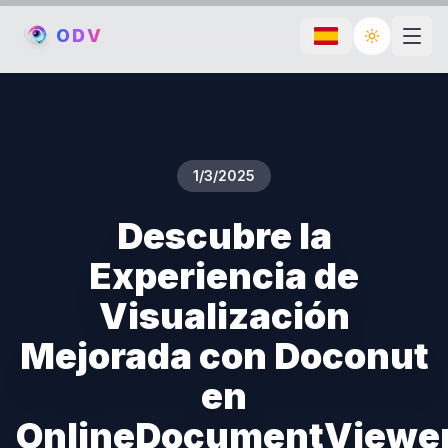
O
D
V
Toggle th
1/3/2025
Descubre la
Experiencia de
Visualización
Mejorada con Doconut
en
OnlineDocumentViewe