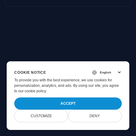
COOKIE NOTICE
To provide you with the best experience, we use cookies for
personalization, analytics, and ads. By using our site, you agree
to
our cookie policy
.
ACCEPT
CUSTOMIZE
DENY