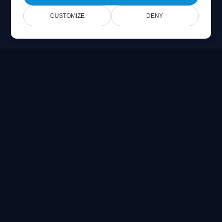
CUSTOMIZE
DENY
Online Document Viewer
Ver PDF, CAD, PSD & archivos de Office directamente en tu
navegador
Built for developers