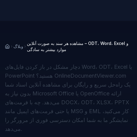
مشاهده هر سند به صورت آنلاین – ODT، Word، Excel و
وبلاگ
موارد بیشتر به سادگی
دچار مشکل در باز کردن فایل‌های Word، ODT، Excel یا
PowerPoint هستید؟ OnlineDocumentViewer.com
یک راه‌حل سریع و رایگان برای مشاهده آنلاین اسناد شما
بدون نیاز به Microsoft Office یا OpenOffice ارائه
می‌دهد. چه با فرمت‌های DOCX، ODT، XLSX، PPTX
یا حتی فرمت‌های ایمیل مانند MSG و EML کار می‌کنید،
نمایشگر ما به شما امکان دسترسی فوری از مرورگر را
می‌دهد.