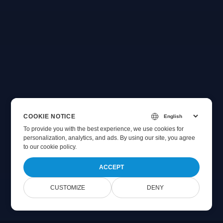
COOKIE NOTICE
To provide you with the best experience, we use cookies for
personalization, analytics, and ads. By using our site, you agree
to
our cookie policy
.
ACCEPT
CUSTOMIZE
DENY