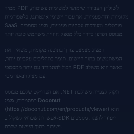
ממיר PDF לשולחן העבודה שימושי למשימות פשוטות,
מקומיות וחד‑פעמיות. אך עבור יישומי אינטרנט, פלטפורמות
SaaS, פורטלים ומערכות עסקיות פנימיות, מציג מסמכים
מבוסס דפדפן בדרך כלל מספק חוויית משתמש טובה יותר.
המציג מצמצם צורך בתוכנה מקומית, משאיר את
המשתמשים בתוך היישום, תומך בתהליכים עקביים יותר,
ויכול להתמודד עם יותר ממסמכי PDF כאשר הוא משולב
עם מציג רב‑פורמטי.
אם הפרויקט שלכם מבוסס .NET וזקוק לצפייה משולבת
מציג Doconut
במסמכים,
) הוא
https://doconut.com/en/products/viewer
(
אפשרות שכדאי לשקול כ‑SDK ייעודי להצגת מסמכים
ישירות בתוך היישום שלכם.