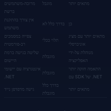
מתאים יותר
מוגבל
מרובה‑משתמשים
ברשת
אין צורך בהתקנת
כן
בדרך כלל לא
משתמש
מתאים יותר עם מציג
צפייה במסמכים
תלוי בכלי
אוניברסלי
רב‑פורמטית
מנוהלת על‑ידי
שליטה בגישה ברמת
מוגבלת
האפליקציה
היישום
התאמה חזקה יותר
אינטגרציה עם יישומי
מוגבלת
עם SDK של .NET
.NET
בדרך כלל
מתאים יותר
גישה מדפדפן נייד
מוגבלת