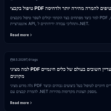
 PDF גדולים: טיפים להמרה מהירה יותר ולדחיסה
למד כיצד מפתחים בצד הקדמי יכולים לשפר טיפול בקבצים PDF גדולים עם מציג מאובטח,
אינטגרציית API, ותהליכי עבודה ידידותיים ל‑.NET.
Read more
PDF
8.5.2026
9
tags
למה מציגי PDF לשולחן העבודה עדיין חשובים בעולם של כלים חינמיים
מקוונים
גלה מדוע מציגי PDF לשולחן העבודה נשארים חיוניים לטיפול בעל ביצועים גבוהים וכיצד API
להמרת קבצים עם .NET מספק תצוגות מקדימות מהירות.
Read more