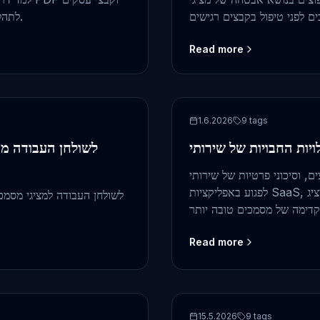
באינטרנט, ומתי לשקול מציג מסמכים ב‑.NET לתהליכי עבודה מבוקרים.
Read more
PDF viewer
1.6.2026
9
tags
פרטיות של שירותי PDF חינמיים יכולים
לפגוע באפליקציות SaaS, ולמה מציג PDF מאובטח לתהליכי עבודה ידידותיים ל‑.NET מספק
Read more
security
15.5.2026
9
tags