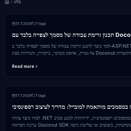
בלוג
ASP.NET
31.7.2026
7
tags
 של מסמך לצפייה בלבד עם Doconut
למד כיצד לתכנן זרימת עבודה של מסמך לצפייה בלבד ב‑ASP.NET תוך שימוש באימות
Read more
ASP.NET
17.7.2026
7
tags
 במסמכים מותאמת למובייל: מדריך לעיצוב רספונסיבי
למדו כיצד צוותי .NET יכולים לעצב חוויית צפייה במסמכים רספונסיבית, ידידותית למגע סביב