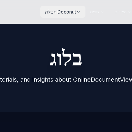
חבילת Doconut
ממירים
צופים
בלוג
torials, and insights about OnlineDocumentView