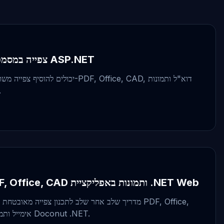
צפייה במסמכים ללא תוספים ביישומי ASP.NET
ללא תלות בתוספ
כיצד לשלב צפייה ב-PDF, Office, CAD ותמונות באפליקציית .NET Web
מדריך שלב אחר שלב לתכנון צפייה מאובטחת ומשולבת 
CAD, אימייל ותמונות עם ערכת הפיתוח Doconut .NET.