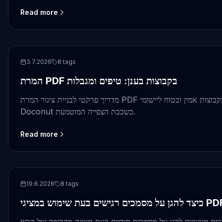
Read more
PDF
3.7.2026
8
tags
המרת PDF בקבוצות בענן: טיפים ומגבלות
מדריך פרקטי לבניית צינור המרת PDF בקבוצות אמין ובטוח ליישומי Windows ו‑.NET, עם
Doconut כשכבת הצפייה המוטמעת.
Read more
PDF
19.6.2026
8
tags
ם מעשיות להגן על מסמכים סודיים בעת תצוגה מקדימה של קבצי PDF וקבצי עסקים