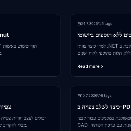
ASP.NET
24.7.2026
6
tags
תכנון זרימת עבודה
למדו כיצד צוותי .NET יכולים להוסיף צפייה משולבת ב-PDF, Office, CAD, דוא"ל ותמונות
י לקוח ישנים.
צד‑שרת, אחסון מבוקר, ביקורת, והגדרות מציג Doconut מתועדות.
Read more
ASP.NET
10.7.2026
6
tags
צפייה
במסמכים עבור קבצי PDF, Office,
ערכת הפיתוח Doconut SDK מבלי להקריב שימושיות, ביצועים או שליטת גישה.