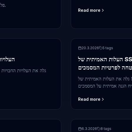
פלטפורמות, עם המרת קבצים ללא התקנה הוא הבחירה הבטוחה יותר.
Read more
security
20.3.2026
5
tags
העלות האמיתית של SSL של 256‑ביט ומה המשמעות האמיתית של תעודות
העלויות
חה לפרטיות המסמכים
גלה את העלויות החבויות 
גלה את העלות האמיתית של SSL של 256‑ביט, מגבלות תעודות האבטחה, וכיצד מציג מסמכים
Read more
front-end
6.3.2026
8
tags