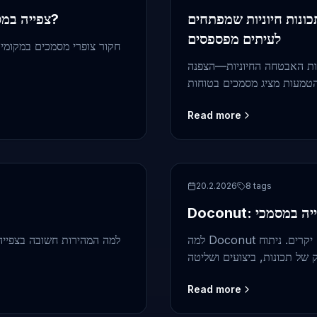
ת מציג מסמכים מאובטח: 7 תכונות חיוניות שמפתחים Front‑End
צפייה במסמכים במקומי מול ענן: איזו פתרון מתאים לארגון שלך?
לעיתים מפספסים
חקור צופרי מסמכים במקומי מ
נות האבטחה החיוניות—הצפנה, CSP, iframes מבודדים, אימות בטוקן, סימוני
Read more
Comparison
20.2.2026
8
tags
למה Doconut היא האלטרנטיבה הטובה ביותר לצופים הישנים ולפתרונות מנוהלים יקרים. ניתוח
למה המהירות חשובה בצפייה 
Read more