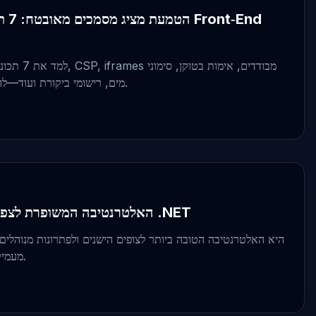
הטמע
למד את 7 תכו
מים, רישומי ביקורת ועוד—להטמעות מציג מסמכים בטוחות.
Doconut: האלטרנטיבה המשופרת לצפייה במסמכי .NET
מעמיק של תכונות, ביצועים ושליטה.