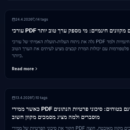
pdf
24.4.2026
14
tags
גלה את ניתוח העלות‑תועלת האמיתי של עורכי PDF בתשלום מול חלופות מקוונות חינמיות ולמד
 פלטפורמות עם יכולות המרת קבצים מציע לעיתים את הערך הטוב
ביותר.
Read more
PDF conversion
13.4.2026
10
tags
כאשר ממירי PDF מקוונים חינמיים אינם בטוחים: סיכוני פרטיות הנתונים
מוסברים ולמה מציג מסמכים מקוון חשוב
חקור את סיכוני הפרטיות של ממירי PDF חינמיים וגלה מדוע מציג מסמכים מקוון מאובטח, חוצה