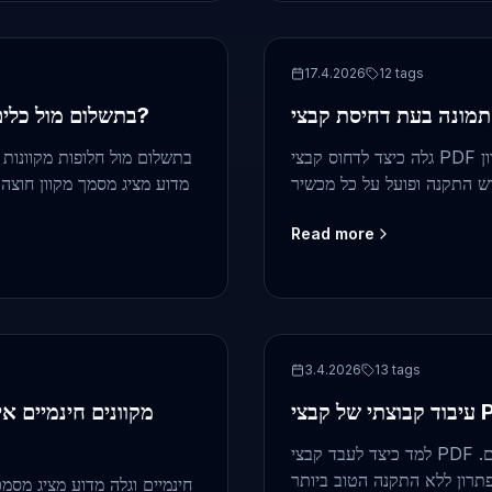
PDF compression
17.4.2026
12
tags
עורכי PDF בתשלום מול כלים מקוונים חינמיים: מי מספק ערך טוב יותר?
גלה כיצד לדחוס קבצי PDF תוך שמירה על איכות התמונה באמצעות מציג מסמכים מקוון
מדוע מציג מסמך מקוון חוצה
Read more
PDF
3.4.2026
13
tags
למד כיצד לעבד קבצי PDF בקבוצות בצורה יעילה בענן באמצעות צופים מקוונים רב‑פלטפורמיים.