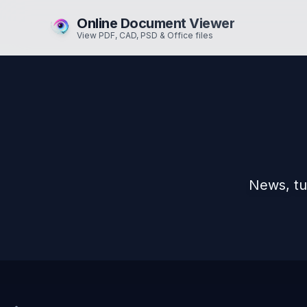
Online Document Viewer
View PDF, CAD, PSD & Office files
News, tu