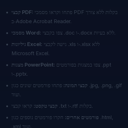
פתחו וקראו מסמכי PDF בקלות ללא צורך
קבצי PDF:
ב‑Adobe Acrobat Reader.
צפו בקבצי .doc ו‑.docx ללא בעיות.
מסמכי Word:
גישה לקבצי .xls ו‑.xlsx ללא
גיליונות Excel:
Microsoft Excel.
צפו במצגות בפורמטים .ppt
מצגות PowerPoint:
ו‑.pptx.
קבצי תמונה:
פתחו פורמטים שונים כגון .jpg, .png, .gif
ועוד.
קראו קבצי .txt ו‑.rtf בקלות.
קבצי טקסט:
פורמטים אחרים:
חקרו פורמטים נוספים כגון .html,
.xml ועוד.