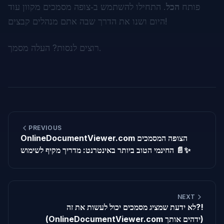
פותח
הכל
. התחילו להשתמש ב‑
צופה מסמכים מקוון
עוד
היום ושנו את הדרך שבה אתם מנהלים קבצים!
.
רוצים לנסות?
העלה מסמך
PREVIOUS
OnlineDocumentViewer.com הצופה המסמכים
החינמי הטוב ביותר באינטרנט: מדריך מקיף לשימוש 📄✨
NEXT
לא ידעת שמציג מסמכים יכול לעשות את זה?!
(OnlineDocumentViewer.com ידהים אותך)