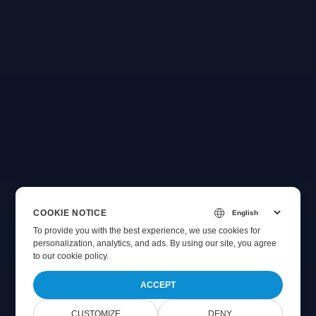
COOKIE NOTICE
To provide you with the best experience, we use cookies for
personalization, analytics, and ads. By using our site, you agree
to
our cookie policy
.
ACCEPT
CUSTOMIZE
DENY