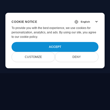
COOKIE NOTICE
To provide you with the best experience, we use cookies for
personalization, analytics, and ads. By using our site, you agree
to
our cookie policy
.
ACCEPT
CUSTOMIZE
DENY