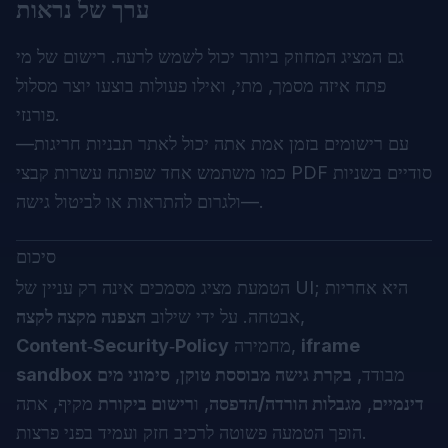
ערך של נראות
גם המציג המחוזק ביותר יכול לשמש לרעה. רישום של מי
פתח איזה מסמך, מתי, ואילו פעולות בוצעו יוצר מסלול
פורנזי.
עם רישומים בזמן אמת אתה יכול לאתר תבניות חריגות—
כמו משתמש אחד שפותח עשרות קבצי PDF סודיים בשניות
—ולגרום להתראות או לביטול גישה.
סיכום
הטמעת מציג מסמכים אינה רק עניין של UI; היא אחריות
,
אבטחה. על ידי שילוב
הצפנה מקצה לקצה
iframe
מחמירה,
Content‑Security‑Policy
מבודד,
בקרת גישה מבוססת טוקן
,
סימוני מים
sandbox
דינמיים
,
מגבלות הורדה/הדפסה
, ו
רישום ביקורת
מקיף, אתה
הופך הטמעה פשוטה לרכיב חזק ועמיד בפני פרצות.