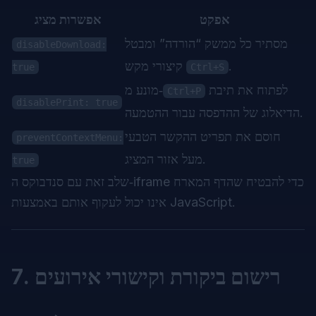
אפקט
אפשרות מציג
מסתיר כל ממשק “הורדה” ומבטל
disableDownload:
.
קיצורי מקש
true
Ctrl+S
לפתוח את תיבת
מונע מ‑
Ctrl+P
disablePrint: true
הדיאלוג של ההדפסה עבור ההטמעה.
חוסם את תפריט ההקשר הטבעי
preventContextMenu:
מעל אזור המציג.
true
שלב זאת עם סנדבוקס ה‑iframe כדי להבטיח שהדף המארח
אינו יכול לעקוף אותם באמצעות JavaScript.
7. רישום ביקורת וקישורי אירועים