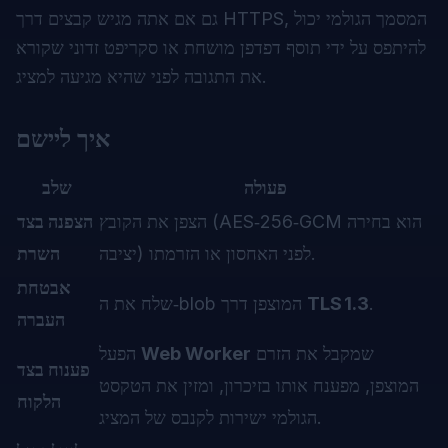
גם אם אתה מגיש קבצים דרך HTTPS, המסמך הגולמי יכול
להיתפס על ידי תוסף דפדפן מושחת או סקריפט זדוני שקורא
את התגובה לפני שהיא מגיעה למציג.
איך ליישם
פעולה
שלב
הצפן את הקובץ (AES‑256‑GCM הוא בחירה
הצפנה בצד
יציבה) לפני האחסון או הזרמתו.
השרת
אבטחת
.
TLS 1.3
שלח את ה‑blob המוצפן דרך
העברה
שמקבל את הזרם
Web Worker
הפעל
פענוח בצד
המוצפן, מפענח אותו בזיכרון, ומזין את הטקסט
הלקוח
הגולמי ישירות לקנבס של המציג.