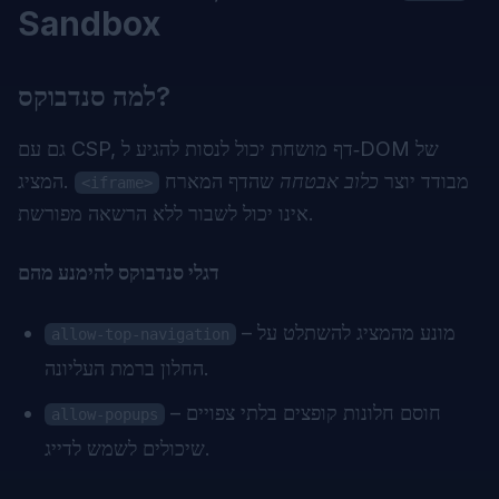
Sandbox
למה סנדבוקס?
גם עם CSP, דף מושחת יכול לנסות להגיע ל‑DOM של
מבודד יוצר
כלוב אבטחה
שהדף המארח
המציג.
<iframe>
אינו יכול לשבור ללא הרשאה מפורשת.
דגלי סנדבוקס להימנע מהם
– מונע מהמציג להשתלט על
allow-top-navigation
החלון ברמת העליונה.
– חוסם חלונות קופצים בלתי צפויים
allow-popups
שיכולים לשמש לדייג.