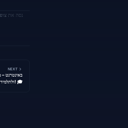
נסה את
צופ
NEXT
ולתלמידים! 🎓