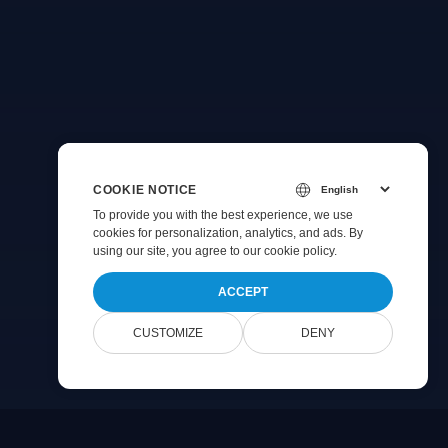
COOKIE NOTICE
To provide you with the best experience, we use
cookies for personalization, analytics, and ads. By
using our site, you agree to
our cookie policy
.
ACCEPT
CUSTOMIZE
DENY