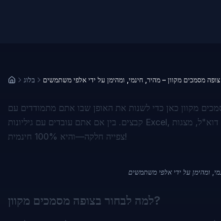
בלוג
כים מקוון כאן כדי לשנות את האופן שבו אתם מתמודדים עם
קבצים. בין אם אתם עובדים עם גיליונות Excel, קבצי דוא"ל, מצגות PowerPoint או דיאגרמות מורכבות, הפלטפורמה שלנו מציעה חוויית
צפייה חלקה—והיא 100% חינמית!
למה לבחור בצופה מסמכים מקוון?