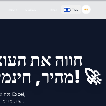
עברית
תמחור
משאבים
תכונות
Toggle the
חווה את העוצ
מהיר, חינמי, ומהימן על ידי אלפי משתמשים! 🚀
גלה את
PowerPoint, Visio, קבצי PDF ועוד, מהימן על ידי אלפי משתמשים ברחבי העולם.