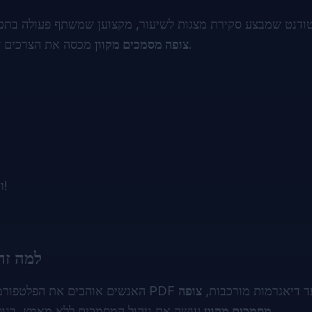
ודנט שמבצע סקירת מצגות לשיעור, מקצוען שמשתף פעולה בתכני
מכסה את הצרכים שלך. כל מה שאתה צריך הוא דפדפן—ללא התקנות, ללא טרחה.
צופה מסמכים מקוון
העלה את המסמך שלך—Excel, PowerPoint, Visio, ועוד!
למה זה
היא משלבת מהירות, נוחות שימוש וגמישות. מקבצי PDF פשוטים ועד דיאגרמות מורכבות,
צופה
עושה את ניהול המסמכים ללא מאמץ. בנוסף, זה חינם לחלוטין, כך שתוכל לסמוך עליו בכל זמן ובכל מקום.
מסמכים מקוון