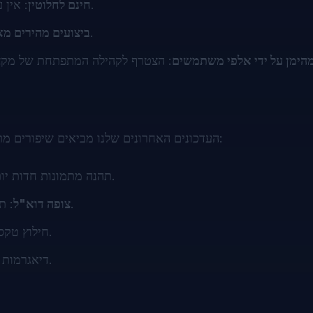
: אין עלויות נסתרות, אין מנויים—רק גישה מיידית למסמכים שלך.
חינם לחלוטין
: פתח וצפה בקבצים תוך שניות, ללא השהייה או עיכובים.
ביצועים מהירים מא
הימן על ידי אלפי משתמשים
: הצטרף לקהילה המתפתחת של מקצו
העדכונים האחרונים שלנו מביאים שיפורים מתקדמים כדי להבטיח שחוויית הצפייה שלכם תהיה טובה מתמיד:
: תהנה מתמונות חדות יותר וגבולות מוצגים במדויק עבור הגליונות שלך.
: תווים מיוחדים מוצגים ללא פגמים, והביצועים מהירים מתמיד.
צופה דוא"ל
: חילוץ טקסט משופר מבטיח קריאות ללא פשרות.
: דיאגרמות מדויקות עם דפים רקע מפורטים וללא שגיאות.