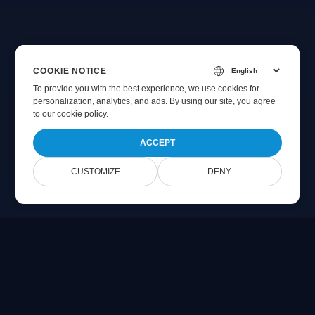
COOKIE NOTICE
To provide you with the best experience, we use cookies for
personalization, analytics, and ads. By using our site, you agree
to
our cookie policy
.
ACCEPT
CUSTOMIZE
DENY