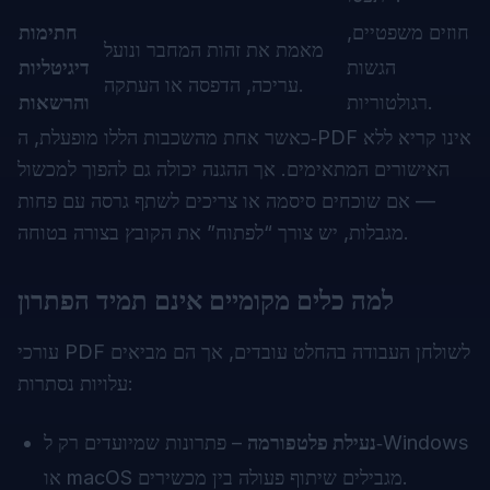
חוזים משפטיים,
חתימות
מאמת את זהות המחבר ונועל
הגשות
דיגיטליות
עריכה, הדפסה או העתקה.
רגולטוריות.
והרשאות
כאשר אחת מהשכבות הללו מופעלת, ה‑PDF אינו קריא ללא
האישורים המתאימים. אך ההגנה יכולה גם להפוך למכשול
— אם שוכחים סיסמה או צריכים לשתף גרסה עם פחות
מגבלות, יש צורך “לפתוח” את הקובץ בצורה בטוחה.
למה כלים מקומיים אינם תמיד הפתרון
עורכי PDF לשולחן העבודה בהחלט עובדים, אך הם מביאים
עלויות נסתרות:
נעילת פלטפורמה
– פתרונות שמיועדים רק ל‑Windows
או macOS מגבילים שיתוף פעולה בין מכשירים.