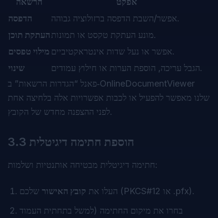
אפקט
הרשאה
אפשר/השבת הדפסה ברזולוציה גבוהה.
הדפסה
מונע העתקת טקסט או תמונות.
העתקת תוכן
אפשר או נעל שדות אינטראקטיביים.
מילוי טפסים
הגבל עריכה, הוספת הערות או חילוץ עמודים.
שינוי
פאנל “הגדרות הרשאות” ב‑OnlineDocumentViewer
שלנו מאפשר להפעיל או לכבות אפשרויות אלה בלחיצה אחת
לפני ההצפנה מחדש של הקובץ.
3.3 הוספת חתימה דיגיטלית
חתימה דיגיטלית מבטיחה אותנטיות ושלמות:
שלכם (PKCS#12 או .pfx).
העלו את
קובץ האישור
בחרו את מיקום החתימה (למשל בתחתית העמוד