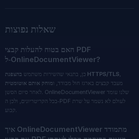
שאלות נפוצות
האם בטוח להעלות קבצי PDF
ל‑OnlineDocumentViewer?
,
בהצפנת HTTPS/TLS
כן, בתנאי שהשירות משתמש
מעבד קבצים בארגז חול מבודד, ו
מוחק אותם אוטומטית
לאחר סיום הסשן. OnlineDocumentViewer שלנו עומד
בכל הקריטריונים, ולכן ה‑PDF לעולם לא נשמר על שרת
קבוע.
איך OnlineDocumentViewer מתמודד