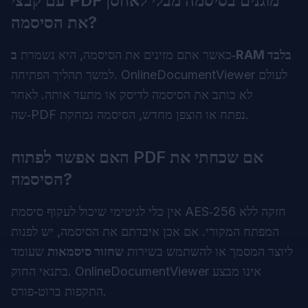
עם קבצי PDF מוגנים בסיסמה מבלי לאחסן
את הסיסמה?
ב‑RAM בלבד
כאשר אתם מזינים את הסיסמה, היא נשמרת
למשך תהליך הפתיחה. OnlineDocumentViewer לעולם
לא כותב את הסיסמה לדיסק או מתעד אותה. לאחר
שה‑PDF נפתח או הוצפן מחדש, הסיסמה נמחקת.
האם אפשר לפתוח PDF אם שכחתי את
הסיסמה?
אין כלי לגיטימי שיכול לעקוף סיסמת AES‑256 חזקה ללא
המפתח המקורי. אם אכן איבדתם את הסיסמה, יש לפנות
ליוצר המסמך או להשתמש בשירות
שחזור סיסמאות
שעומד
בתנאי החוק. OnlineDocumentViewer אינו מבצע
התקפות ברוט‑פורס.