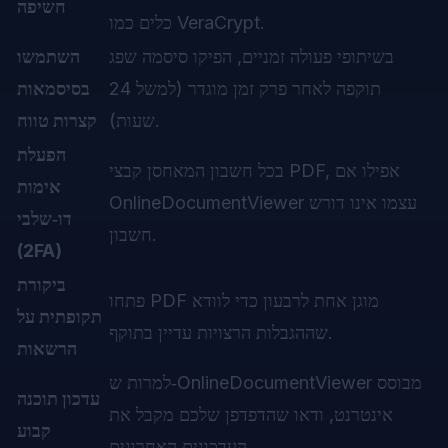
חשיפה
כלים כמו VeraCrypt.
בשיתופי פעולה זמניים, הפיקו סיסמה שפג
השתמשו
תוקפה לאחר פרק זמן מוגדר (למשל 24
בסיסמאות
שעות).
קצרות טווח
הפעלת
בכל חשבון המאחסן קבצי PDF, אפילו אם
אימות
OnlineDocumentViewer עצמו אינו דורש
דו‑שלבי
חשבון.
(2FA)
ביקורת
פתחו PDF מוגן אחת לרבעון כדי לוודא
תקופתית על
שההגבלות הרצויות עדיין בתוקף.
הרשאות
למרות ש‑OnlineDocumentViewer מבוסס
עדכון תוכנה
אינטרנט, ודאו שהדפדפן שלכם מקבל את
קבוע
העדכונים האחרונים.