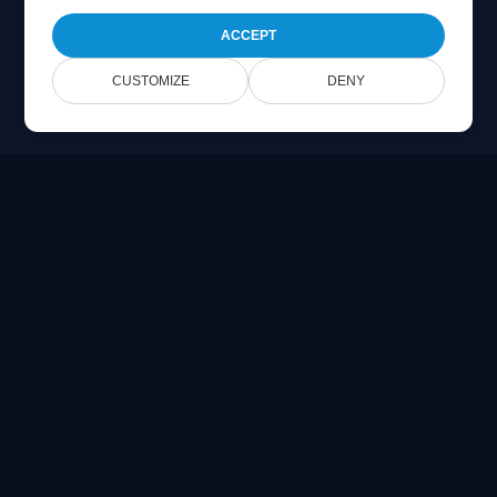
ACCEPT
CUSTOMIZE
DENY
Online Document Viewer
צפה בקבצי PDF, CAD, PSD & קבצי Office ישירות בדפדפן שלך
Built for developers