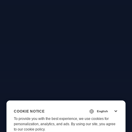
COOKIE NOTICE
To provide you with the best experience, we use cookies for
personalization, analytics, and ads. By using our site, you agree
to
our cookie policy
.