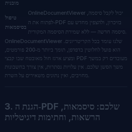
מובנית
OnlineDocumentViewer יכול לקבל סיסמה,
טיפול
לפתוח את ה‑PDF בזיכרון, ולהצפין מחדש עם
בסיסמאות
סיסמה חדשה — ללא שמירת הסיסמה המקורית.
OnlineDocumentViewer שלנו עומד בכל הקריטריונים.
הוא פועל לחלוטין בדפדפן, תומך ביותר מ‑200 פורמטים,
ומציע ארגז חול מאובטח שבו קבצי PDF מעובדים רק במשך
משך הסשן שלכם. אין עלויות נסתרות, אין צורך בחשבונות
מחויבים, ואין נתונים משאירים על השרת.
3. הגנת ה‑PDF שלכם: סיסמאות,
הרשאות, וחתימות דיגיטליות