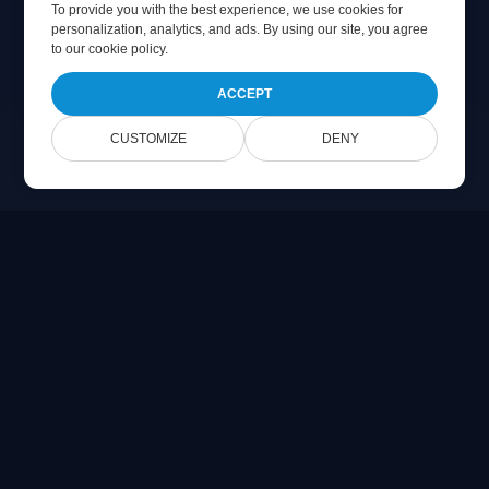
To provide you with the best experience, we use cookies for
personalization, analytics, and ads. By using our site, you agree
to
our cookie policy
.
ACCEPT
CUSTOMIZE
DENY
Online Document Viewer
צפה בקבצי PDF, CAD, PSD & קבצי Office ישירות בדפדפן שלך