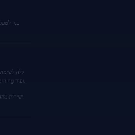
ב‑WebForms, MVC, .NET Core או אפילו ב‑Blazor. זהו פתרון אידיאלי למערכות ניהול מסמכים (DMS), פלטפורמות eLearning ועוד.