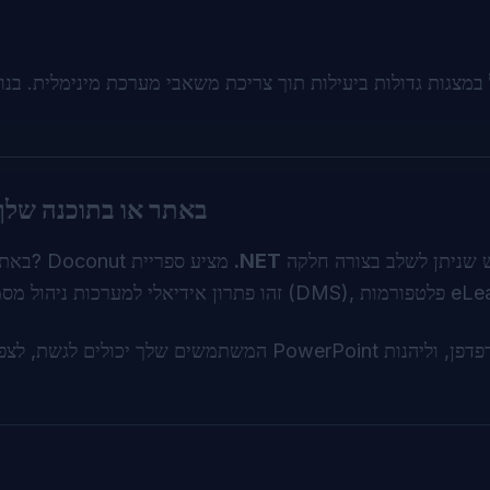
שילוב צופה ה-PowerPoint של Doconut באתר או בתוכנה של
קלה לשימוש שניתן לשלב בצורה חלקה
.NET
מציע ספריית
Doconut
מחפש לשלב צפייה בקבצי PowerPoint באתר או באפליקציה שלך?