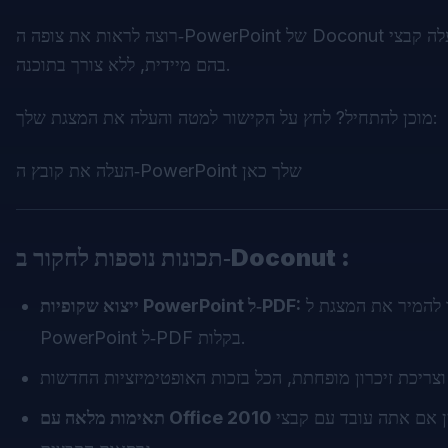
 .pptx וצפה
בהם מיידית, ללא צורך בתוכנה.
מוכן להתחיל? לחץ על הקישור למטה והעלה את המצגת שלך:
העלה את קובץ ה‑PowerPoint שלך כאן
תכונות נוספות לחקור ב‑Doconut :
צריך להמיר את המצגת ל‑PDF? תכונת הייצוא של Doconut מאפשרת להפוך שקופיות
ייצוא שקופיות PowerPoint ל‑PDF:
PowerPoint ל‑PDF בקלות.
תה עובד עם קבצי PowerPoint ישנים או חדשים, Doconut מבטיח תאימות עם כל