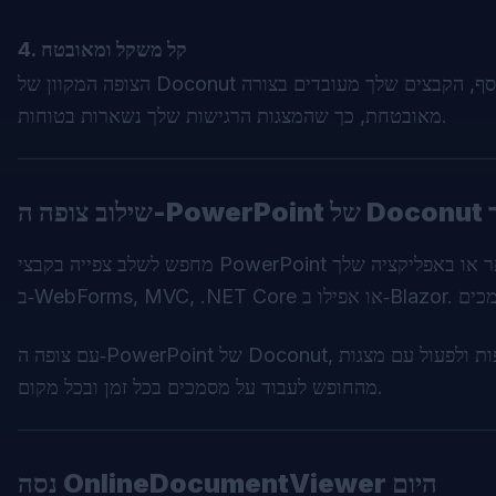
4. קל משקל ומאובטח
הצופה המקוון של Doconut בנוי לטפל במצגות גדולות ביעילות תוך צריכת משאבי מערכת מינימלית. בנוסף, הקבצים שלך מעובדים בצורה
מאובטחת, כך שהמצגות הרגישות שלך נשארות בטוחות.
ך
עם צופה ה‑PowerPoint של Doconut, המשתמשים שלך יכולים לגשת, לצפות ולפעול עם מצגות PowerPoint ישירות מהדפדפן, וליהנות
מהחופש לעבוד על מסמכים בכל זמן ובכל מקום.
נסה OnlineDocumentViewer היום