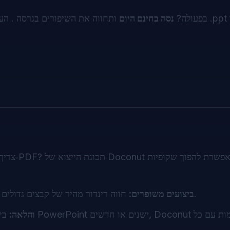
רוצה לראות את צופה ה‑PowerPoint של Doconut בפעולה?
נסה בחינם היום
ותחווה את השיפורים בגרסה . העלה קבצי .ppt או
חווה רינדור מהיר של קבצים גדולים וצריכת זיכרון מופחתת, הכל בזכות האופטימיזציות החדשות.
ביצועים משופרים:
תאימות מלאה עם Office 2010 והלאה:
בין אם א