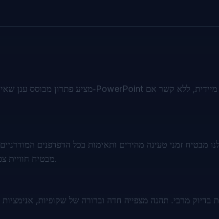
ב‑Chrome, Firefox או Safari, Doconut מבטיח חוויית צפייה חלקה ועקבית.