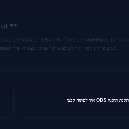
**חווה את עתיד הצפי
החינוך, העסקי או פשוט מחפש לייעל את זרימת העבודה, Doconut מציע פתרון אמין וקל לשימוש לכל צורכי הצפייה שלך.
ליין ללא התקנת תוכנה