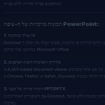
המחפשים צפייה מהירה וללא בעיות.
:
צופה PowerPoint
תכונות מרכזיות של ה-
1. אין צורך בהתקנה
Doconut מציע פתרון מבוסס ענן שאינו דורש הורדות או התקנות. פשוט העלה את קובץ ה‑PowerPoint והתחל לצפות מיידית, ללא קשר אם
במחשב שלך מותקן Microsoft Office.
2. מהירות ותאימות חוצת-דפדפנים
ה‑AJAX‑based document viewer שלנו מבטיח זמני טעינה מהירים ותאימות בכל הדפדפנים המודרניים. בין אם אתה משתמש
3. רינדור מדויק של קבצי PPT/PPTX
עם השיפורים האחרונים ב‑Doconut, מצגות נרנדרות בדיוק מרבי. תהנה מצפייה חדה וברורה של שקופיות, אנימציות ותוכן משובץ ללא פגיעה
באיכות.