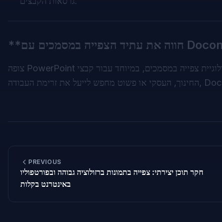
גרסאות הקבצים.
יה במסמכים עם Doconut **
מביא לך את השיפורים האחרונים בטכנולוגיית צפייה במסמכים, במיוחד עבור קבצי PowerPoint. בין אם אתה בתחום
צופה PowerPoint
PREVIOUS
חקר תוכן יצירתי: צפייה בתמונות ברזולוציה גבוהה ובפורטפוליו
באינטרנט בקלות