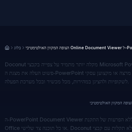
Onl ל-PowerPoint
בלוג
Doconut מקלה יותר מתמיד על צפייה בקבצי Microsoft PowerPoint (.ppt, .pptx) ישירות בדפדפן שלך. אין צורך להתקין שום תוכנה –
פשוט העלה את מצגת ה‑PowerPoint שלך והתחל לצפות מיידית. בין אם אתה סטודנט, מרצה או מקצוען עסקי, Doconut מאפשר לך לגשת
לשקופיות ולהציגן במהירות, מכל מכשיר ובכל מערכת הפעלה.
ה‑PowerPoint Document Viewer שלנו תוכנן לאמינות ולמהירות, ומבטיח שתוכל לצפות במצגות ללא הפרעות של התקנת Microsoft
Office או כל תוכנה צד שלישי. Doconut פועל ללא תקלות עם קבצי .ppt ו‑.pptx, מה שהופך אותו לבחירה האולטימטיבית למשתמשים