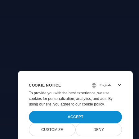
COOKIE NOTICE
To provide you with the best experience, we use
cookies for personalization, analytics, and ads. By
using our site, you agree to
our cookie policy
.
ACCEPT
CUSTOMIZE
DENY