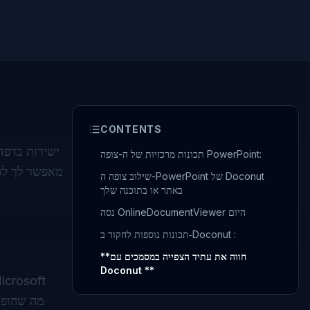
CONTENTS
תכונות מרכזיות של ה-צופה PowerPoint:
שילוב צופה ה-PowerPoint של Doconut
באתר או בתוכנה שלך
נסה OnlineDocumentViewer היום
תכונות נוספות לחקור ב‑Doconut :
**חווה את עתיד הצפייה במסמכים עם
Doconut **