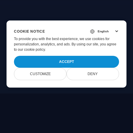
COOKIE NOTICE
To provide you with the best experience, we use cookies for
personalization, analytics, and ads. By using our site, you agree
to
our cookie policy
.
ACCEPT
CUSTOMIZE
DENY