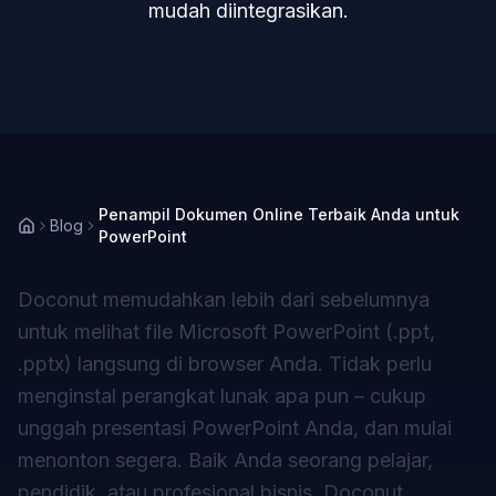
mudah diintegrasikan.
Penampil Dokumen Online Terbaik Anda untuk
Blog
PowerPoint
Doconut memudahkan lebih dari sebelumnya
untuk melihat file Microsoft PowerPoint (.ppt,
.pptx) langsung di browser Anda. Tidak perlu
menginstal perangkat lunak apa pun – cukup
unggah presentasi PowerPoint Anda, dan mulai
menonton segera. Baik Anda seorang pelajar,
pendidik, atau profesional bisnis, Doconut