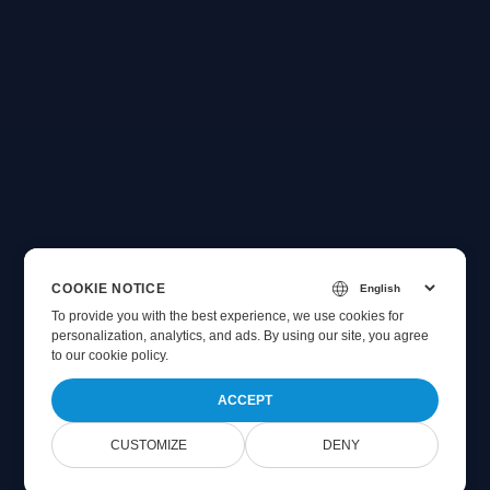
COOKIE NOTICE
To provide you with the best experience, we use cookies for
personalization, analytics, and ads. By using our site, you agree
to
our cookie policy
.
ACCEPT
CUSTOMIZE
DENY