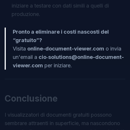
iniziare a testare con dati simili a quelli di
produzione.
Pronto a eliminare i costi nascosti del
“gratuito”?
Visita
online-document-viewer.com
o invia
un'email a
cio‑
solutions@online-document-
viewer.com
per iniziare.
Conclusione
I visualizzatori di documenti gratuiti possono
sembrare attraenti in superficie, ma nascondono