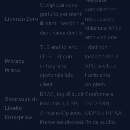
Nessuna
Completamente
commissione
gratuito per utenti
Licenza Zero
nascosta per
illimitati, sessioni e
chiamate API o
dimensioni dei file.
archiviazione.
TLS end‑to‑end
I dati non
(TLS 1.3) con
lasciano mai il
Privacy
crittografia
VPC scelto o
Prima
opzionale lato
l'ambiente
client.
on‑prem.
RBAC, log di audit
Conforme a
Sicurezza di
immutabili, CSP,
ISO 27001,
Livello
X‑Frame‑Options,
GDPR e HIPAA
Enterprise
iframe sandboxed.
fin da subito.