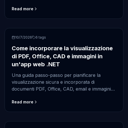
SDK senza sacrificare usabilità, prestazioni o
Read more
controllo degli accessi.
ASP.NET
10/7/2026
6
tags
Come incorporare la visualizzazione
di PDF, Office, CAD e immagini in
un'app web .NET
Una guida passo-passo per pianificare la
visualizzazione sicura e incorporata di
documenti PDF, Office, CAD, email e immagini
con l'SDK .NET di Doconut.
Read more