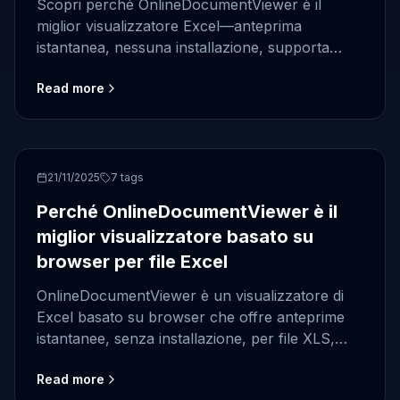
Scopri perché OnlineDocumentViewer è il
miglior visualizzatore Excel—anteprima
istantanea, nessuna installazione, supporta
XLS/XLSX/CSV/ODS e gestisce rapidamente file
Read more
di grandi dimensioni.
OnlineDocumentViewer
21/11/2025
7
tags
Perché OnlineDocumentViewer è il
miglior visualizzatore basato su
browser per file Excel
OnlineDocumentViewer è un visualizzatore di
Excel basato su browser che offre anteprime
istantanee, senza installazione, per file XLS,
XLSX, CSV e ODS, gestendo fogli di grandi
Read more
dimensioni con facilità.