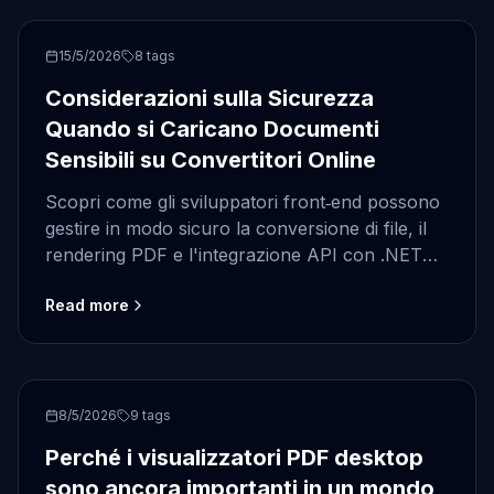
security
15/5/2026
8
tags
Considerazioni sulla Sicurezza
Quando si Caricano Documenti
Sensibili su Convertitori Online
Scopri come gli sviluppatori front‑end possono
gestire in modo sicuro la conversione di file, il
rendering PDF e l'integrazione API con .NET
usando un visualizzatore di documenti online.
Read more
PDF
8/5/2026
9
tags
Perché i visualizzatori PDF desktop
sono ancora importanti in un mondo