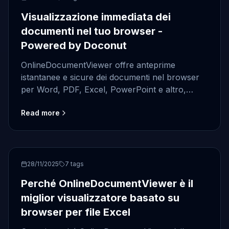
Visualizzazione immediata dei
documenti nel tuo browser -
Powered by Doconut
OnlineDocumentViewer offre anteprime
istantanee e sicure dei documenti nel browser
per Word, PDF, Excel, PowerPoint e altro,
alimentato dal motore di rendering Doconut
Read more
.NET 6.
OnlineDocumentViewer
28/11/2025
7
tags
Perché OnlineDocumentViewer è il
miglior visualizzatore basato su
browser per file Excel