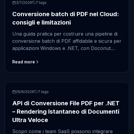
PDF
3/7/2026
7
tags
Conversione batch di PDF nel Cloud:
consigli e limitazioni
Una guida pratica per costruire una pipeline di
conversione batch di PDF affidabile e sicura per
applicazioni Windows e .NET, con Doconut
come livello di visualizzazione dei documenti
Read more
incorporato.
frontend
26/6/2026
7
tags
API di Conversione File PDF per .NET
– Rendering Istantaneo di Documenti
Ultra Veloce
Scopri come i team SaaS possono integrare