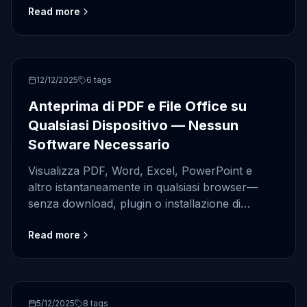
Read more
Online Viewer
12/12/2025
6
tags
Anteprima di PDF e File Office su
Qualsiasi Dispositivo — Nessun
Software Necessario
Visualizza PDF, Word, Excel, PowerPoint e
altro istantaneamente in qualsiasi browser—
senza download, plugin o installazione di
software, con rendering sicuro lato server.
Read more
Online Viewer
5/12/2025
8
tags