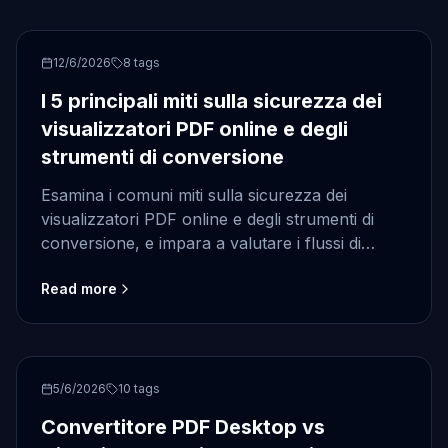
security
12/6/2026
8
tags
I 5 principali miti sulla sicurezza dei
visualizzatori PDF online e degli
strumenti di conversione
Esamina i comuni miti sulla sicurezza dei
visualizzatori PDF online e degli strumenti di
conversione, e impara a valutare i flussi di
lavoro di anteprima dei documenti prima di
Read more
gestire file sensibili.
PDF
5/6/2026
10
tags
Convertitore PDF Desktop vs