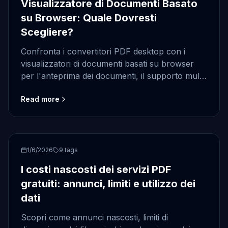
Visualizzatore di Documenti Basato
su Browser: Quale Dovresti
Scegliere?
Confronta i convertitori PDF desktop con i
visualizzatori di documenti basati su browser
per l'anteprima dei documenti, il supporto multi-
formato, la manutenzione e l'integrazione con
Read more
applicazioni .NET.
PDF viewer
1/6/2026
9
tags
I costi nascosti dei servizi PDF
gratuiti: annunci, limiti e utilizzo dei
dati
Scopri come annunci nascosti, limiti di