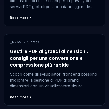
dimensione dei file e rischi per la privacy dei
servizi PDF gratuiti possono danneggiare le
applicazioni SaaS, e perché un visualizzatore
Read more
PDF sicuro per flussi di lavoro .NET-friendly
offre un'esperienza di anteprima dei documenti
migliore.
PDF
22/5/2026
7
tags
Gestire PDF di grandi dimensioni:
consigli per una conversione e
compressione più rapide
Scopri come gli sviluppatori front‑end possono
migliorare la gestione di PDF di grandi
dimensioni con un visualizzatore sicuro,
integrazione API e flussi di lavoro compatibili
Read more
con .NET.