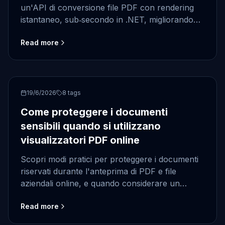
un'API di conversione file PDF con rendering
istantaneo, sub‑secondo in .NET, migliorando
prestazioni e sicurezza.
Read more
PDF
19/6/2026
8
tags
Come proteggere i documenti
sensibili quando si utilizzano
visualizzatori PDF online
Scopri modi pratici per proteggere i documenti
riservati durante l'anteprima di PDF e file
aziendali online, e quando considerare un
visualizzatore di documenti .NET per flussi di
Read more
lavoro controllati.