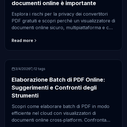
documenti online è importante
Esplora i rischi per la privacy dei convertitori
PDF gratuiti e scopri perché un visualizzatore di
documenti online sicuro, multipiattaforma e con
conversione di file senza installazione è la
Read more
scelta più sicura.
PDF
3/4/2026
12
tags
Elaborazione Batch di PDF Online:
Suggerimenti e Confronti degli
Strumenti
Scopri come elaborare batch di PDF in modo
efficiente nel cloud con visualizzatori di
documenti online cross‑platform. Confronta
funzionalità, sicurezza e consigli di flusso di