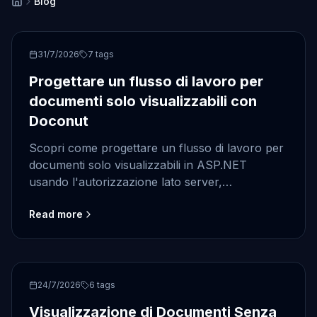
Blog
ASP.NET
31/7/2026
7
tags
Progettare un flusso di lavoro per
documenti solo visualizzabili con
Doconut
Scopri come progettare un flusso di lavoro per
documenti solo visualizzabili in ASP.NET
usando l'autorizzazione lato server,
archiviazione controllata, auditing e le
Read more
impostazioni documentate del visualizzatore
Doconut.
ASP.NET
24/7/2026
6
tags
Visualizzazione di Documenti Senza