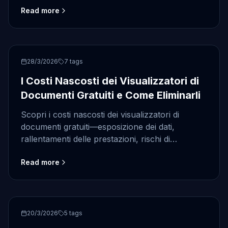
Read more
lavoro per scegliere la migliore soluzione senza
installazione.
free document viewer
28/3/2026
7
tags
I Costi Nascosti dei Visualizzatori di
Documenti Gratuiti e Come Eliminarli
Scopri i costi nascosti dei visualizzatori di
documenti gratuiti—esposizione dei dati,
rallentamenti delle prestazioni, rischi di
conformità—e impara come una soluzione
Read more
privacy‑first li elimina.
security
20/3/2026
5
tags