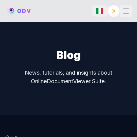
O
D
V
Toggle th
Blog
News, tutorials, and insights about
OnlineDocumentViewer Suite.