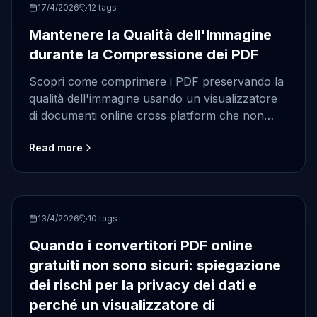
PDF compression
17/4/2026
12
tags
Mantenere la Qualità dell'Immagine
durante la Compressione dei PDF
Scopri come comprimere i PDF preservando la
qualità dell'immagine usando un visualizzatore
di documenti online cross‑platform che non
richiede installazione e funziona su qualsiasi
Read more
dispositivo.
PDF conversion
13/4/2026
10
tags
Quando i convertitori PDF online
gratuiti non sono sicuri: spiegazione
dei rischi per la privacy dei dati e
perché un visualizzatore di