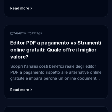
multipiattaforma che non richiede installazione
Read more
e mantiene i tuoi dati privati.
pdf
24/4/2026
13
tags
Editor PDF a pagamento vs Strumenti
online gratuiti: Quale offre il miglior
valore?
Scopri l'analisi costi‑benefici reale degli editor
PDF a pagamento rispetto alle alternative online
gratuite e impara perché un online document
viewer cross‑platform con capacità di
Read more
conversione file offre spesso il miglior valore.