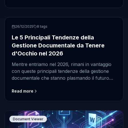
Document Management
26/12/2025
8
tags
Le 5 Principali Tendenze della
Gestione Documentale da Tenere
d'Occhio nel 2026
Mentre entriamo nel 2026, rimani in vantaggio
con queste principali tendenze della gestione
documentale che stanno plasmando il futuro
dei flussi di lavoro aziendali.
Read more
Document Viewer