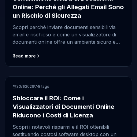
Online: Perché gli Allegati Email Sono
un Rischio di Sicurezza
Scopri perché inviare documenti sensibili via
email è rischioso e come un visualizzatore di
documenti online offre un ambiente sicuro e
controllato per la condivisione dei file.
Read more
Alimentato da Doconut.
Cost Savings
30/1/2026
8
tags
Sbloccare il ROI: Come i
Visualizzatori di Documenti Online
Riducono i Costi di Licenza
Scopri i notevoli risparmi e il ROI ottenibili
sostituendo costosi software desktop con un