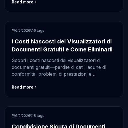
Read more
free document viewer
6/2/2026
6
tags
I Costi Nascosti dei Visualizzatori di
Documenti Gratuiti e Come Eliminarli
Scopri i costi nascosti dei visualizzatori di
documenti gratuiti—perdite di dati, lacune di
conformità, problemi di prestazioni e
commissioni nascoste—e apprendi una valida
Read more
alternativa sicura e gratuita.
Document Security
6/2/2026
8
tags
Condivisione Sicura di Documenti