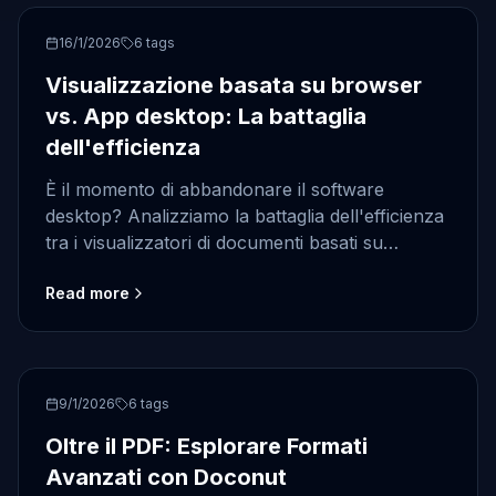
Productivity
16/1/2026
6
tags
Visualizzazione basata su browser
vs. App desktop: La battaglia
dell'efficienza
È il momento di abbandonare il software
desktop? Analizziamo la battaglia dell'efficienza
tra i visualizzatori di documenti basati su
browser e le tradizionali applicazioni desktop.
Read more
CAD
9/1/2026
6
tags
Oltre il PDF: Esplorare Formati
Avanzati con Doconut