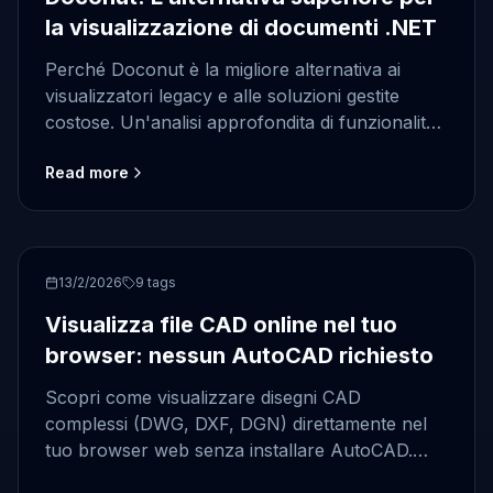
la visualizzazione di documenti .NET
Perché Doconut è la migliore alternativa ai
visualizzatori legacy e alle soluzioni gestite
costose. Un'analisi approfondita di funzionalità,
prestazioni e controllo.
Read more
CAD Viewer
13/2/2026
9
tags
Visualizza file CAD online nel tuo
browser: nessun AutoCAD richiesto
Scopri come visualizzare disegni CAD
complessi (DWG, DXF, DGN) direttamente nel
tuo browser web senza installare AutoCAD.
Alimentato da Doconut.