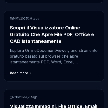
OnlineDocumentViewer
14/11/2025
9
tags
Scopri il Visualizzatore Online
Gratuito Che Apre File PDF, Office e
CAD Istantaneamente
Esplora OnlineDocumentViewer, uno strumento
gratuito basato sul browser che apre
istantaneamente PDF, Word, Excel,
PowerPoint, CAD e oltre 30 formati—senza
Read more
download o registrazioni.
OnlineDocumentViewer
7/11/2025
5
tags
Visualizza Immagini, File Office, Email