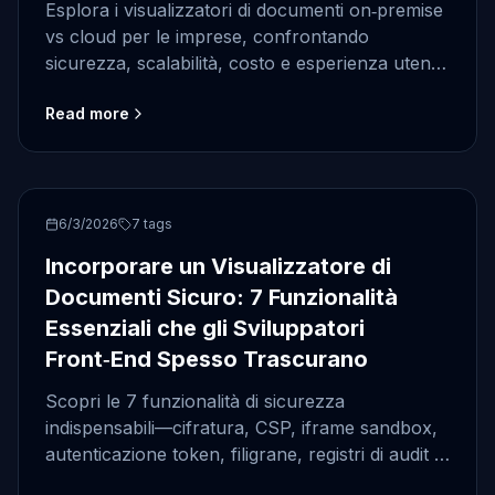
Esplora i visualizzatori di documenti on‑premise
vs cloud per le imprese, confrontando
sicurezza, scalabilità, costo e esperienza utente
per aiutare a scegliere la soluzione giusta.
Read more
front-end
6/3/2026
7
tags
Incorporare un Visualizzatore di
Documenti Sicuro: 7 Funzionalità
Essenziali che gli Sviluppatori
Front‑End Spesso Trascurano
Scopri le 7 funzionalità di sicurezza
indispensabili—cifratura, CSP, iframe sandbox,
autenticazione token, filigrane, registri di audit e
altro—per incorporare in modo sicuro un