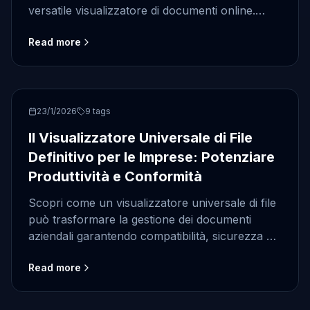
versatile visualizzatore di documenti online.
Alimentato da Doconut.
Read more
Enterprise Solutions
23/1/2026
9
tags
Il Visualizzatore Universale di File
Definitivo per le Imprese: Potenziare
Produttività e Conformità
Scopri come un visualizzatore universale di file
può trasformare la gestione dei documenti
aziendali garantendo compatibilità, sicurezza ed
efficienza in tutti i dipartimenti. Alimentato da
Read more
Doconut.