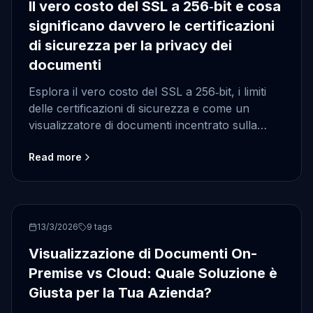
Il vero costo del SSL a 256‑bit e cosa
significano davvero le certificazioni
di sicurezza per la privacy dei
documenti
Esplora il vero costo del SSL a 256‑bit, i limiti
delle certificazioni di sicurezza e come un
visualizzatore di documenti incentrato sulla
privacy garantisce una protezione reale dei
Read more
documenti.
on-premise
13/3/2026
9
tags
Visualizzazione di Documenti On-
Premise vs Cloud: Quale Soluzione è
Giusta per la Tua Azienda?