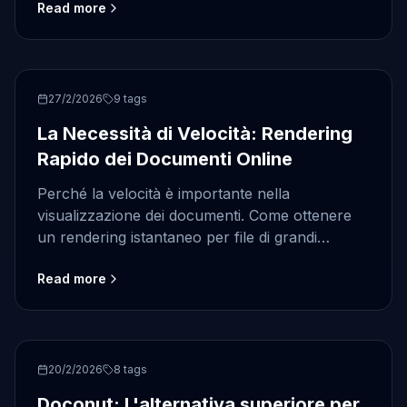
Read more
visualizzatore di documenti.
Performance
27/2/2026
9
tags
La Necessità di Velocità: Rendering
Rapido dei Documenti Online
Perché la velocità è importante nella
visualizzazione dei documenti. Come ottenere
un rendering istantaneo per file di grandi
dimensioni online senza sacrificare la qualità.
Read more
Alimentato da Doconut.
Comparison
20/2/2026
8
tags
Doconut: L'alternativa superiore per