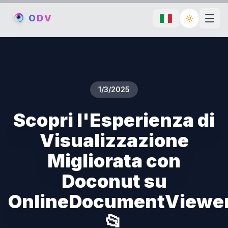
O
D
V
Toggle th
1/3/2025
Scopri l'Esperienza di
Visualizzazione
Migliorata con
Doconut su
OnlineDocumentViewe
📂