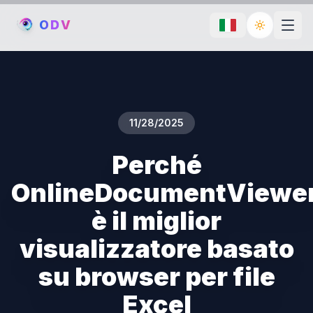
O
D
V
Toggle th
11/28/2025
Perché
OnlineDocumentViewe
è il miglior
visualizzatore basato
su browser per file
Excel