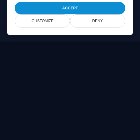
ACCEPT
CUSTOMIZE
DENY
Online Document Viewer
Visualizza PDF, CAD, PSD & file Office direttamente nel tuo
browser
Built for developers