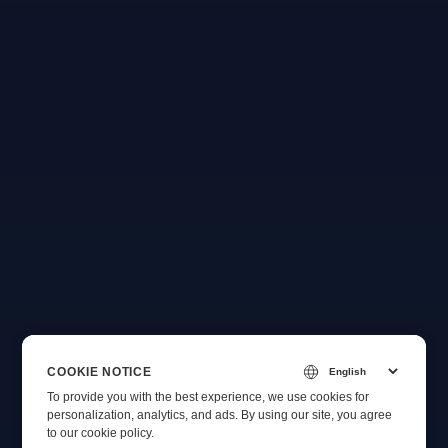
COOKIE NOTICE
To provide you with the best experience, we use cookies for
personalization, analytics, and ads. By using our site, you agree
to
our cookie policy
.