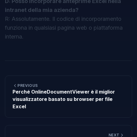
D: Posso incorporare anteprime Excel nella
intranet della mia azienda?
R: Assolutamente. Il codice di incorporamento
funziona in qualsiasi pagina web o piattaforma
interna.
PREVIOUS
Perché OnlineDocumentViewer è il miglior
visualizzatore basato su browser per file
Excel
NEXT