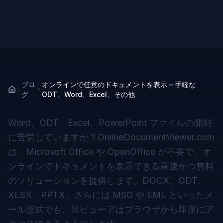
ブロ
オンラインで任意のドキュメントを表示 – 手軽な
グ
ODT、Word、Excel、その他
Word、ODT、Excel、PowerPoint ファイルの開封
に苦労していますか？OnlineDocumentViewer.com
は、Microsoft Office や OpenOffice が不要で、オ
ンラインでドキュメントを表示できる高速かつ無料
のソリューションを提供します。DOCX、ODT、
XLSX、PPTX、さらには MSG や EML といったメ
ール形式でも、当ビューアはブラウザから即座にア