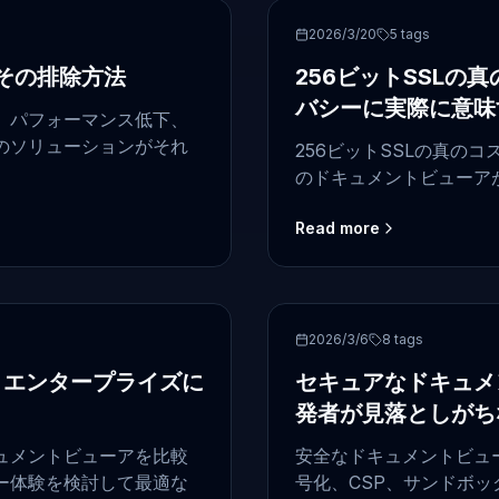
security
2026/3/20
5
tags
その排除方法
256ビットSSL
バシーに実際に意味
、パフォーマンス低下、
のソリューションがそれ
256ビットSSLの真の
のドキュメントビューア
Read more
front-end
2026/3/6
8
tags
: エンタープライズに
セキュアなドキュメ
発者が見落としがち
ュメントビューアを比較
安全なドキュメントビュ
ー体験を検討して最適な
号化、CSP、サンドボッ