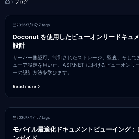
ブログ
ASP.NET
2026/7/31
7
tags
Doconut を使用したビューオンリードキ
設計
サーバー側認可、制御されたストレージ、監査、そして文書化
ューア設定を用いた、ASP.NET におけるビューオン
ーの設計方法を学びます。
Read more
ASP.NET
2026/7/17
7
tags
モバイル最適化ドキュメントビューイング：
ンガイド