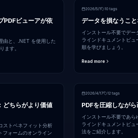
PDF security
2026/5/1
10
tags
PDFビューアが依
データを損なうこと
インストール不要でデー
ラインドキュメントビュ
由と、.NET を使用した
順を学びましょう。
探ります。
Read more
PDF compression
2026/4/17
12
tags
ル：どちらがより価値
PDFを圧縮しなが
インストール不要であら
ラインドキュメントビュ
コストベネフィット分析
法をご紹介します。
トフォームのオンライン