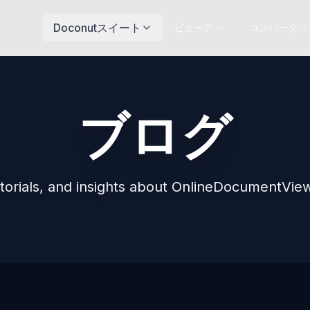
Doconutスイート
ビューア
コンバータ
ブログ
torials, and insights about OnlineDocumentView