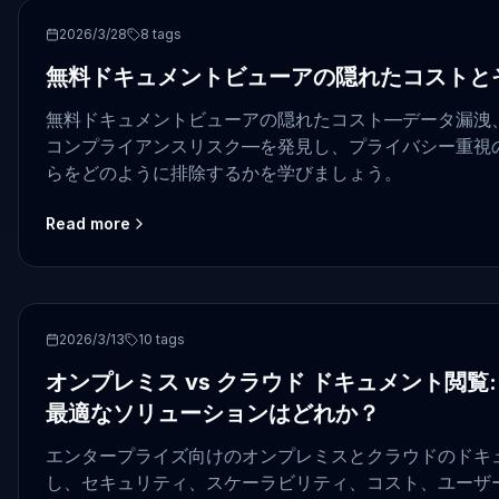
free document viewer
2026/3/28
8
tags
無料ドキュメントビューアの隠れたコストと
無料ドキュメントビューアの隠れたコスト—データ漏洩
コンプライアンスリスク—を発見し、プライバシー重視
らをどのように排除するかを学びましょう。
Read more
on-premise
2026/3/13
10
tags
オンプレミス vs クラウド ドキュメント閲覧
最適なソリューションはどれか？
エンタープライズ向けのオンプレミスとクラウドのドキ
し、セキュリティ、スケーラビリティ、コスト、ユーザ