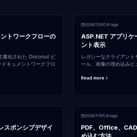
ASP.NET
2026/7/24
6
tags
ュメントワークフローの
ASP.NET アプ
ント表示
された Doconut ビ
レガシーなクライアントサイ
リードキュメントワークフロ
ール、画像の埋め込みビュ
Read more
ASP.NET
2026/7/10
6
tags
レスポンシブデザイ
PDF、Office、
め込む方法