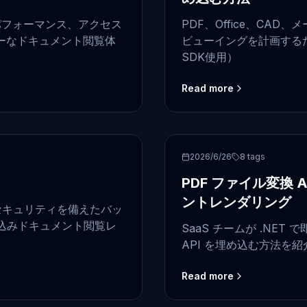
さ、パフォーマンス、アクセス
PDF、Office、CA
ーなドキュメント閲覧体
ビューイングを計画するため
SDK使用）
Read more
frontend
2026/6/26
8
tags
PDF ファイル変換 A
ントレンダリング
性とセキュリティを備えたバッ
込みドキュメント閲覧レ
SaaS チームが .NE
API を埋め込む方法を
Read more