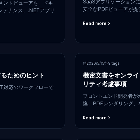
SaaSアプリケーション
メントビューアを、ドキ
安全なPDFビューアが
テナンス、.NETアプリ
ましょう。
Read more
security
2026/5/15
9
tags
するためのヒント
機密文書をオンライ
リティ考慮事項
ET対応のワークフローで
フロントエンド開発者が
換、PDFレンダリング、
Read more