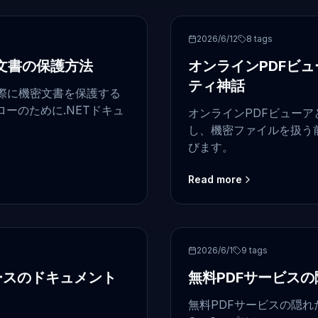
security
2026/6/12
8
tags
文書の保護方法
オンラインPDFビ
ティ神話
際に機密文書を保護する
ーのために.NETドキュ
オンラインPDFビュー
し、機密ファイルを扱う
びます。
Read more
PDF viewer
2026/6/1
9
tags
ベースのドキュメント
無料PDFサービス
無料PDFサービスの隠