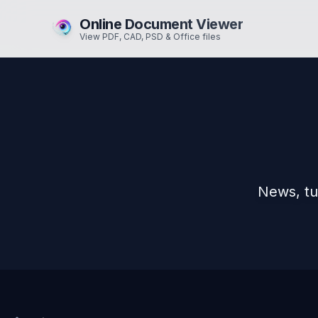
Online Document Viewer
View PDF, CAD, PSD & Office files
News, tu