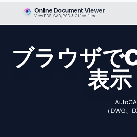
Online Document Viewer
View PDF, CAD, PSD & Office files
ブラウザで
表示
Auto
（DWG、D