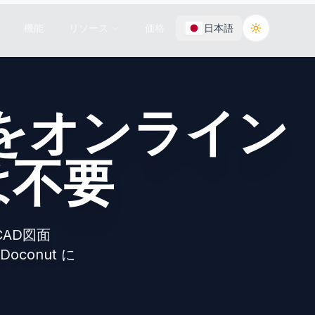
機能
リソース
価格
日本語
Toggle the
をオンライン
は不要
CAD図面
conut に