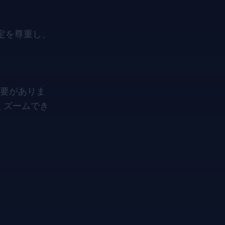
定を尊重し、
必要がありま
くズームでき