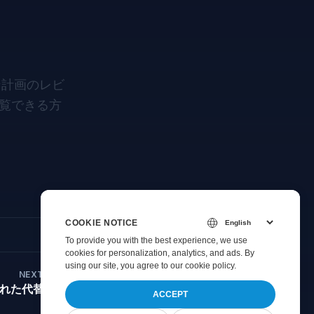
ン計画のレビ
閲覧できる方
COOKIE NOTICE
To provide you with the best experience, we use
cookies for personalization, analytics, and ads. By
using our site, you agree to
our cookie policy
.
NEXT
の優れた代替案
ACCEPT