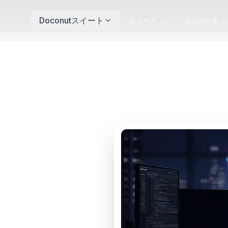
Doconutスイート
ビューア
コンバータ