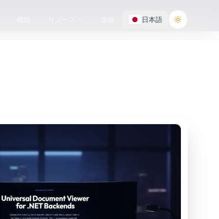
機能
リソース
価格
日本語
Toggle the