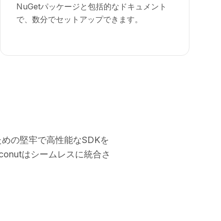
NuGetパッケージと包括的なドキュメント
で、数分でセットアップできます。
？
ための堅牢で高性能なSDKを
onutはシームレスに統合さ