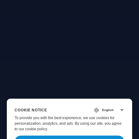
COOKIE NOTICE
To provide you with the best experience, we use cookies for
personalization, analytics, and ads. By using our site, you agree
to
our cookie policy
.