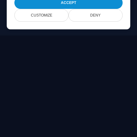
ACCEPT
CUSTOMIZE
DENY
Online Document Viewer
PDF, CAD, PSD 및 Office 파일을 브라우저에서 직접 보기
Built for developers