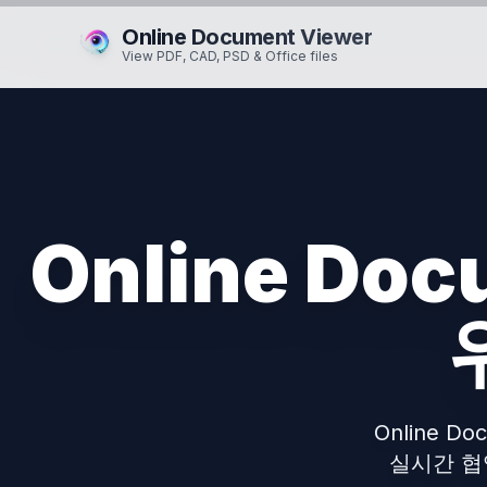
Online Document Viewer
View PDF, CAD, PSD & Office files
Online Do
Online 
실시간 협