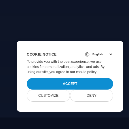
COOKIE NOTICE
To provide you with the best experience, we use
cookies for personalization, analytics, and ads. By
using our site, you agree to
our cookie policy
.
ACCEPT
CUSTOMIZE
DENY