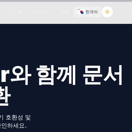
기능
리소스
가격
한국어
Toggle the
wer와 함께 문서
환
기기 호환성 및
확인하세요.