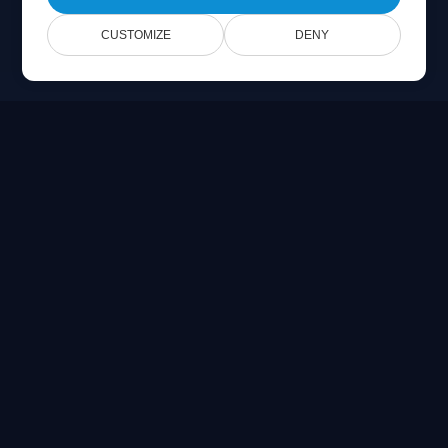
CUSTOMIZE
DENY
Online Document Viewer
Wyświetlaj pliki PDF, CAD, PSD oraz Office bezpośrednio w
przeglądarce
Built for developers