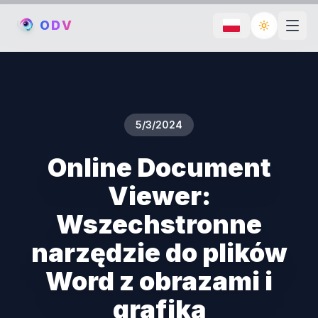
O
D
V
Toggle th
5/3/2024
Online Document
Viewer:
Wszechstronne
narzędzie do plików
Word z obrazami i
grafiką