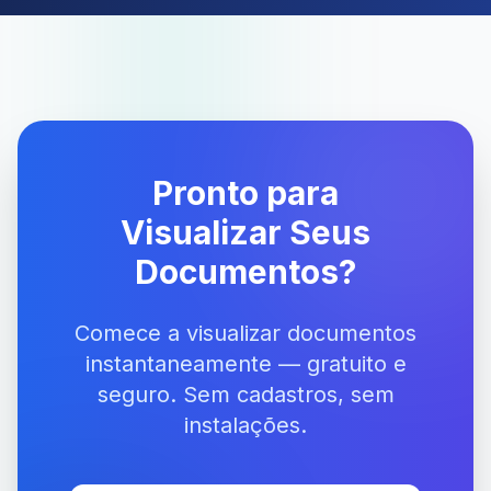
Pronto para
Visualizar Seus
Documentos?
Comece a visualizar documentos
instantaneamente — gratuito e
seguro. Sem cadastros, sem
instalações.