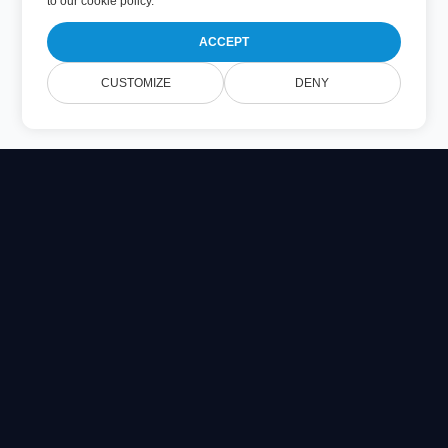
to
our cookie policy
.
ACCEPT
CUSTOMIZE
DENY
Online Document Viewer
Visualize arquivos PDF, CAD, PSD & Office diretamente no
seu navegador