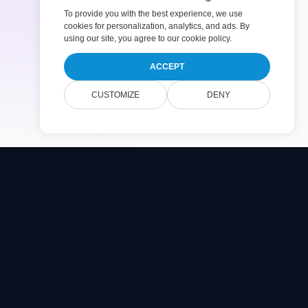
To provide you with the best experience, we use
cookies for personalization, analytics, and ads. By
using our site, you agree to
our cookie policy
.
ACCEPT
CUSTOMIZE
DENY
Company