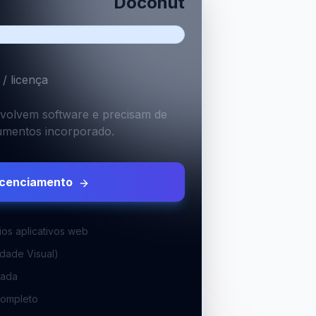
Doconut
/
licença
volvem software e precisam de
umentos incorporado.
icenciamento
ios aplicativos web
dade Visual)
vada
Completo