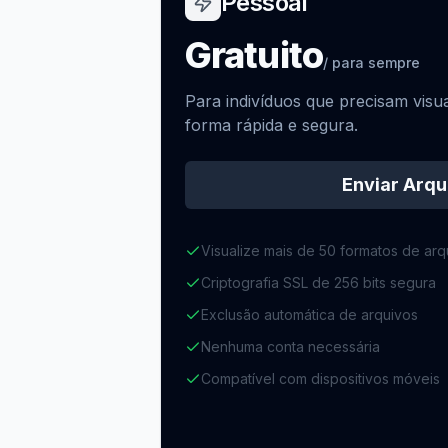
Pessoal
Gratuito
/
para sempre
Para indivíduos que precisam visu
forma rápida e segura.
Enviar Arqu
Visualize mais de 50 formatos de ar
Criptografia SSL de 256 bits segura
Exclusão automática de arquivos
Nenhuma conta necessária
Compatível com dispositivos móveis