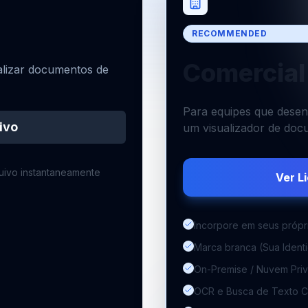
RECOMMENDED
Comercial
alizar documentos de
Para equipes que desen
ivo
um visualizador de doc
quivo instantaneamente
Ver L
Incorpore em seus própr
Marca branca (Sua Identi
On-Premise / Nuvem Pri
OCR e Busca de Texto 