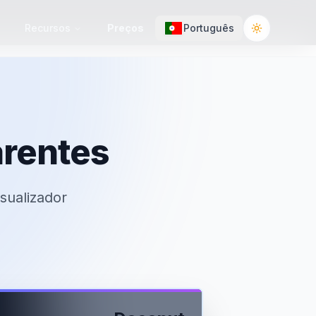
Recursos
Preços
Português
Toggle the
arentes
sualizador