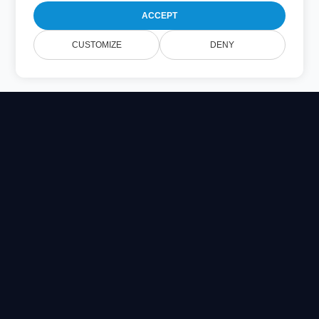
ACCEPT
CUSTOMIZE
DENY
Online Document Viewer
Visualize arquivos PDF, CAD, PSD & Office diretamente no
seu navegador
Built for developers