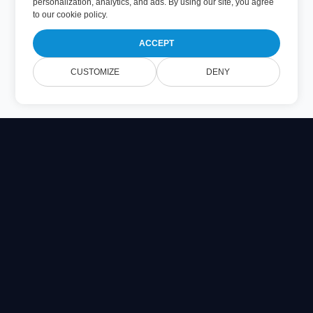
personalization, analytics, and ads. By using our site, you agree
to
our cookie policy
.
ACCEPT
CUSTOMIZE
DENY
Online Document Viewer
Visualize arquivos PDF, CAD, PSD & Office diretamente no
seu navegador