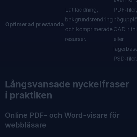
Lat laddning,
PDF‑filer
bakgrundsrendring
högupplö
Optimerad prestanda
och komprimerade
CAD‑ritn
resurser.
eller
lagerbas
PSD‑filer
Långsvansade nyckelfraser
i praktiken
Online PDF- och Word-visare för
webbläsare