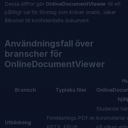
Dessa siffror gör
OnlineDocumentViewer
till ett
pålitligt val för företag som kräver snabb, säker
åtkomst till konfidentiella dokument.
Användningsfall över
branscher för
OnlineDocumentViewer
H
Bransch
Typiska filer
OnlineDocu
hjäl
Studenter hä
Föreläsnings‑PDF:er,
kursmaterial
Utbildning
PPTX, EPUB
på vilken en