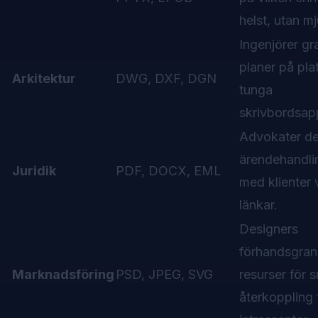
helst, utan m
Ingenjörer gr
planer på pla
Arkitektur
DWG, DXF, DGN
tunga
skrivbordsapp
Advokater de
ärendehandli
Juridik
PDF, DOCX, EML
med klienter 
länkar.
Designers
förhandsgran
Marknadsföring
PSD, JPEG, SVG
resurser för 
återkoppling 