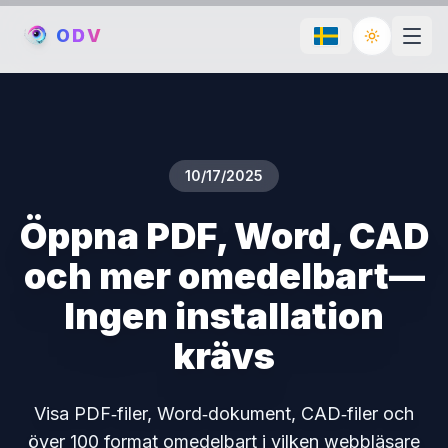
O
D
V
Toggle th
10/17/2025
Öppna PDF, Word, CAD
och mer omedelbart—
Ingen installation
krävs
Visa PDF‑filer, Word‑dokument, CAD‑filer och
över 100 format omedelbart i vilken webbläsare