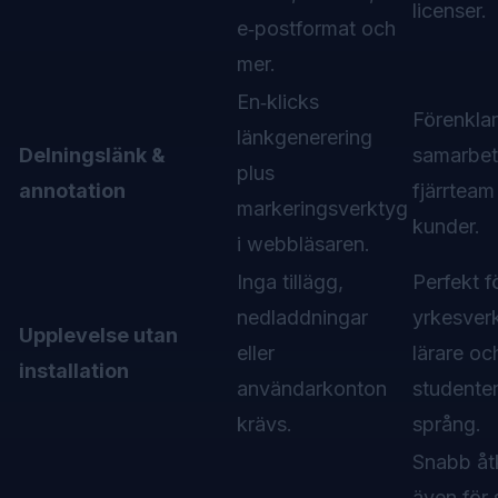
licenser.
e‑postformat och
mer.
En‑klicks
Förenklar
länkgenerering
Delningslänk &
samarbet
plus
annotation
fjärrteam
markeringsverktyg
kunder.
i webbläsaren.
Inga tillägg,
Perfekt f
nedladdningar
yrkesve
Upplevelse utan
eller
lärare oc
installation
användarkonton
studente
krävs.
språng.
Snabb åt
även för 