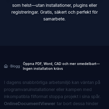
som helst—utan installationer, plugins eller
registreringar. Gratis, säkert och perfekt för
samarbete.
Öppna PDF, Word, CAD och mer omedelbart—
Blogg
Ingen installation krävs
I dagens snabbrörliga arbetsmiljö kan väntan på
programvaruinstallationer eller kampen med
inkompatibla filformat stoppa projekt i sina spår.
OnlineDocumentViewer
tar bort dessa hinder