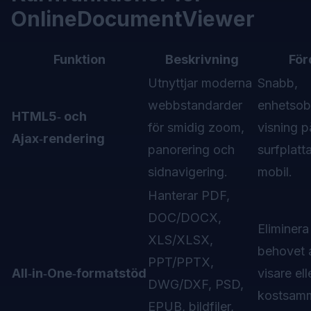
OnlineDocumentViewer
Funktion
Beskrivning
För
Utnyttjar moderna
Snabb,
webbstandarder
enhetso
HTML5‑ och
för smidig zoom,
visning p
Ajax‑rendering
panorering och
surfplatt
sidnavigering.
mobil.
Hanterar PDF,
DOC/DOCX,
Eliminera
XLS/XLSX,
behovet a
PPT/PPTX,
All‑in‑One‑formatstöd
visare ell
DWG/DXF, PSD,
kostsam
EPUB, bildfiler,