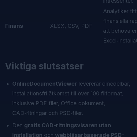
intressenter.
Analytiker tit
finansiella ra
Finans
XLSX, CSV, PDF
att behöva en
Excel‑installa
Viktiga slutsatser
OnlineDocumentViewer
levererar omedelbar,
installationsfri åtkomst till över 100 filformat,
inklusive PDF‑filer, Office‑dokument,
CAD‑ritningar och PSD‑filer.
Den
gratis CAD-ritningsvisaren utan
installation
och
webbläsarbaserade PSD-