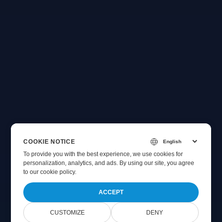
COOKIE NOTICE
To provide you with the best experience, we use cookies for
personalization, analytics, and ads. By using our site, you agree
to
our cookie policy
.
ACCEPT
CUSTOMIZE
DENY