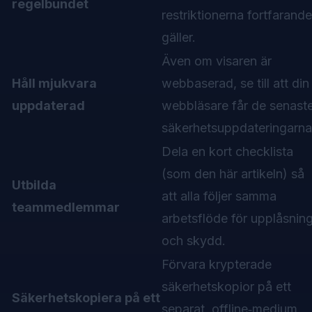
regelbundet
restriktionerna fortfarande
gäller.
Även om visaren är
Håll mjukvara
webbaserad, se till att din
uppdaterad
webbläsare får de senast
säkerhetsuppdateringarna
Dela en kort checklista
(som den här artikeln) så
Utbilda
att alla följer samma
teammedlemmar
arbetsflöde för upplåsnin
och skydd.
Förvara krypterade
säkerhetskopior på ett
Säkerhetskopiera på ett
separat, offline‑medium