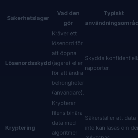
Vad den
Typiskt
Säkerhetslager
gör
användningsområ
Kräver ett
lösenord för
att öppna
Skydda konfidentiell
Lösenordsskydd
(ägare) eller
rapporter.
för att ändra
behörigheter
(användare).
Krypterar
filens binära
Säkerställer att data
data med
Kryptering
inte kan läsas om de
algoritmer
avlyssnas.