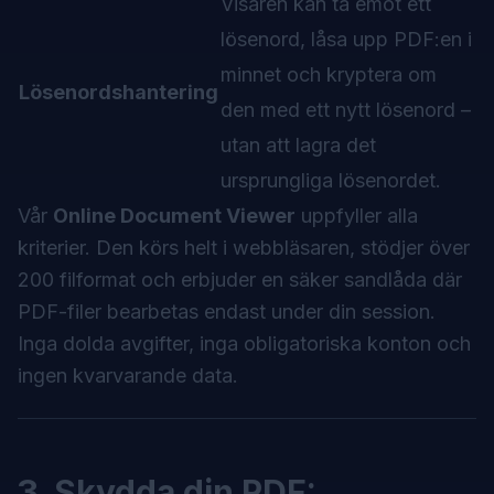
Visaren kan ta emot ett
lösenord, låsa upp PDF:en i
minnet och kryptera om
Lösenordshantering
den med ett nytt lösenord –
utan att lagra det
ursprungliga lösenordet.
Vår
Online Document Viewer
uppfyller alla
kriterier. Den körs helt i webbläsaren, stödjer över
200 filformat och erbjuder en säker sandlåda där
PDF-filer bearbetas endast under din session.
Inga dolda avgifter, inga obligatoriska konton och
ingen kvarvarande data.
3. Skydda din PDF: