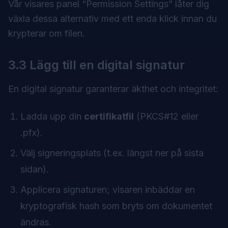
Vår visares panel “Permission Settings” låter dig
växla dessa alternativ med ett enda klick innan du
krypterar om filen.
3.3 Lägg till en digital signatur
En digital signatur garanterar äkthet och integritet:
Ladda upp din
certifikatfil
(PKCS#12 eller
.pfx).
Välj signeringsplats (t.ex. längst ner på sista
sidan).
Applicera signaturen; visaren inbäddar en
kryptografisk hash som bryts om dokumentet
ändras.