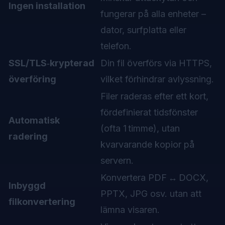
Ingen installation
fungerar på alla enheter –
dator, surfplatta eller
telefon.
SSL/TLS‑krypterad
Din fil överförs via HTTPS,
överföring
vilket förhindrar avlyssning.
Filer raderas efter ett kort,
fördefinierat tidsfönster
Automatisk
(ofta 1 timme), utan
radering
kvarvarande kopior på
servern.
Konvertera PDF ↔ DOCX,
Inbyggd
PPTX, JPG osv. utan att
filkonvertering
lämna visaren.