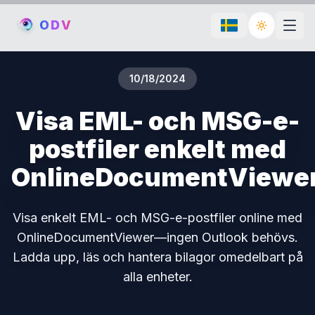
O
D
V
Toggle th
10/18/2024
Visa EML- och MSG-e-
postfiler enkelt med
OnlineDocumentViewe
Visa enkelt EML- och MSG-e-postfiler online med
OnlineDocumentViewer—ingen Outlook behövs.
Ladda upp, läs och hantera bilagor omedelbart på
alla enheter.