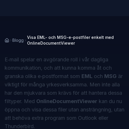
Visa EML- och MSG-e-postfiler enkelt med
Blogg
OnlineDocumentViewer
E‑mail spelar en avgörande roll i vår dagliga
kommunikation, och att kunna komma åt och
granska olika e‑postformat som
EML
och
MSG
är
viktigt för många yrkesverksamma. Men inte alla
har den mjukvara som krävs för att hantera dessa
filtyper. Med
OnlineDocumentViewer
kan du nu
öppna och visa dessa filer utan ansträngning, utan
att behöva extra program som Outlook eller
Thunderbird.