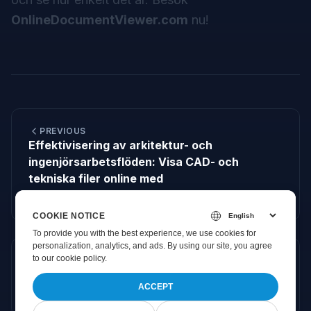
OnlineDocumentViewer.com
nu!
PREVIOUS
Effektivisering av arkitektur- och
ingenjörsarbetsflöden: Visa CAD- och
tekniska filer online med
OnlineDocumentViewer.com
COOKIE NOTICE
To provide you with the best experience, we use cookies for
personalization, analytics, and ads. By using our site, you agree
to
our cookie policy
.
NEXT
Visa PSD-filer enkelt online med
ACCEPT
OnlineDocumentViewer.com